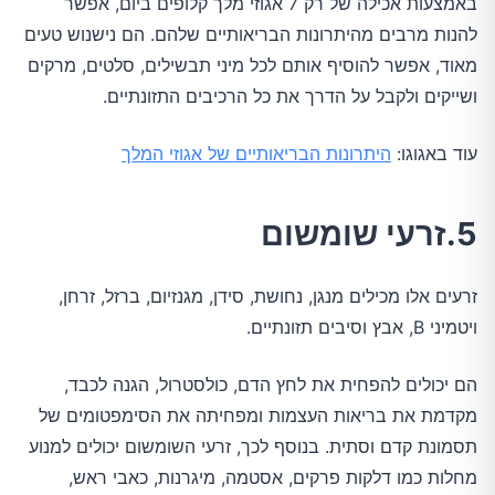
באמצעות אכילה של רק 7 אגוזי מלך קלופים ביום, אפשר
להנות מרבים מהיתרונות הבריאותיים שלהם. הם נישנוש טעים
מאוד, אפשר להוסיף אותם לכל מיני תבשילים, סלטים, מרקים
ושייקים ולקבל על הדרך את כל הרכיבים התזונתיים.
עוד באגוגו:
היתרונות הבריאותיים של אגוזי המלך
5.זרעי שומשום
זרעים אלו מכילים מנגן, נחושת, סידן, מגנזיום, ברזל, זרחן,
ויטמיני B, אבץ וסיבים תזונתיים.
הם יכולים להפחית את לחץ הדם, כולסטרול, הגנה לכבד,
מקדמת את בריאות העצמות ומפחיתה את הסימפטומים של
תסמונת קדם וסתית. בנוסף לכך, זרעי השומשום יכולים למנוע
מחלות כמו דלקות פרקים, אסטמה, מיגרנות, כאבי ראש,