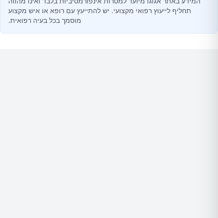
המידע באתר אגוגו מיועד למטרות אינפורמטיביות בלבד ואינו מהווה
תחליף לייעוץ רפואי מקצועי. יש להתייעץ עם רופא או איש מקצוע
מוסמך בכל בעיה רפואית.