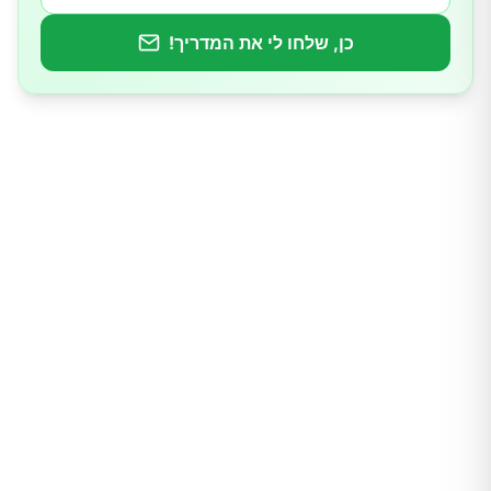
8.קשיו
כן, שלחו לי את המדריך!
9.אגוזי ברזיל
10.צנוברים
חשוב לציין