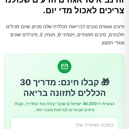
צריכים לאכול מדי יום.
1.שקדים
זרעים ואגוזים טובים לבריאות הכללית שלנו מכיוון שהם מכילים
2.זרעי פשתן
חלבונים, סיבים תזונתיים, ויטמיני B, ויטמין E, מינרלים שונים
ונוגדי חמצון.
3.זרעי דלעת
4.אגוזי מלך
🎁 קבלו חינם: מדריך 30
5.זרעי שומשום
הכללים לתזונה בריאה
6.זרעי צ'יה
הצטרפו ל-46,000 ישראלים שכבר קיבלו את המדריך, וקבלו
טיפים שבועיים לבריאות טובה יותר.
7.זרעי חמנייה