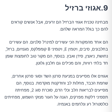
9.אגוזי ברזיל
מבחינה טכנית אגוזי הברזיל הם זרעים, אבל אנשים קוראים
להם כך בגלל המראה שלהם.
הם אחד מהמקורות הכי עשירים למינרל סלניום. הם עשירים
בחלבונים, סיבים, ויטמין E, ויטמיני B קומפלקס, מגנזיום, ברזל,
נחושת, ניאצין, סידן ואבץ. בנוסף, הם מקור טוב לחומצות שומן
חד בלתי רוויות, והם מכילים גם חלבון גלוטן.
אגוזים אלו מסייעים במניעת סרטן השד וסוגי סרטן אחרים,
שחמת הכבד, מחלות לב והזדקנות מוקדמת. בנוסף, הם
מסייעים לבריאות הלב וכלי הדם, סוכרת סוג 2, מפחיתה
תסמיני דלקות מפרקים, הגנה על העור מנזקי השמש, מפחיתים
כולסטרול רע ונלחמים באנמיה.