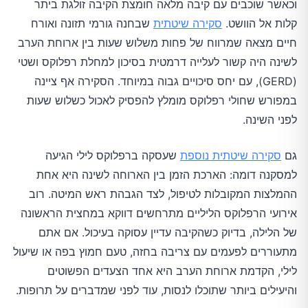
וכאשר שוכבים עם קיבה מלאה חומצת הקיבה זולגת ביתר
קלות אל הוושט.
סקירה שיטתית
שבחנה גורמי תזונה ואורח
חיים מצאה שמרווח של פחות משלוש שעות בין ארוחת הערב
לשינה היה קשור לעלייה דרמטית בסיכון למחלת רפלוקס ושטי
(GERD), עם יחס סיכויים גבוה במיוחד. הסקירה אף ציינה
במפורש שחולי רפלוקס מומלץ להפסיק לאכול כשלוש שעות
לפני השינה.
גם
סקירה שיטתית נוספת
שעסקה ברפלוקס לילי הגיעה
למסקנה דומה: הארכת הזמן בין הארוחה לשינה היא אחת
ההמלצות המקובלות לטיפול, לצד הגבהת ראש המיטה. רוב
אירועי הרפלוקס הליליים מתרחשים דווקא במחצית הראשונה
של הלילה, בדיוק כשהקיבה עדיין עסוקה בעיכול. אם אתם
מתעוררים לפעמים עם צריבה בחזה, טעם חמוץ בפה או שיעול
לילי, הקדמת ארוחת הערב היא אחד הצעדים הפשוטים
והיעילים ביותר שתוכלו לנסות, עוד לפני שמדברים על תרופות.