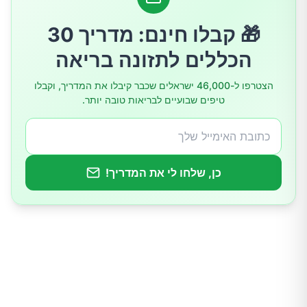
4. פחות רעב והשפעה על המשקל
🎁 קבלו חינם: מדריך 30
הכללים לתזונה בריאה
ועכשיו החלק החשוב: מה לא יקרה
הצטרפו ל-46,000 ישראלים שכבר קיבלו את המדריך, וקבלו
טיפים שבועיים לבריאות טובה יותר.
איך מיישמים את זה בפועל
שורה תחתונה
כן, שלחו לי את המדריך!