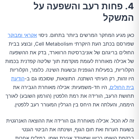
4. פחות רעב והשפעה על
המשקל
כאן מגיע המחקר המרשים ביותר בתחום. ניסוי
אקראי ומבוקר
שפורסם בכתב העת היוקרתי Cell Metabolism, ובוצע בבית
החולים בריגהם של אוניברסיטת הרווארד, בדק את ההשפעה
של אכילה מאוחרת לעומת מוקדמת תוך שליטה קפדנית בכמות
הקלוריות, בפעילות הגופנית ובשעות השינה. כלומר, הקלוריות
היו זהות, רק העיתוי השתנה. התוצאות, שסוכמו גם ב-
הודעת
בית החולים
, היו חד-משמעיות: אכילה מאוחרת הגבירה את
תחושת הרעב, הורידה את רמת הלפטין (הורמון השובע) לאורך
היממה, והעלתה את היחס בין הגרלין המעורר רעב ללפטין.
זה לא הכול. אכילה מאוחרת גם הורידה את ההוצאה האנרגטית
בשעות הערות ואת חום הגוף, ושינתה את הביטוי הגנטי
ברקמת השומן בכיוון שמעודד אגירת שומן. במילים אחרות,