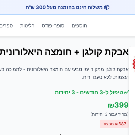
📦 משלוח חינם בהזמנה מעל 300 ש"ח
תוספים
סופר-פודס
חליטות
ספרים
אבקת קולגן + חומצה היאלורונית
אבקת קולגן ממקור ימי טבעי עם חומצה היאלורונית - לתמיכה בעור
ועצמות. ללא טעם וריח.
✅
טיפול ל-3 חודשים
-
3 יחידות
₪
399
(מחיר עבור
3
יחידות)
687
₪
מבצע!