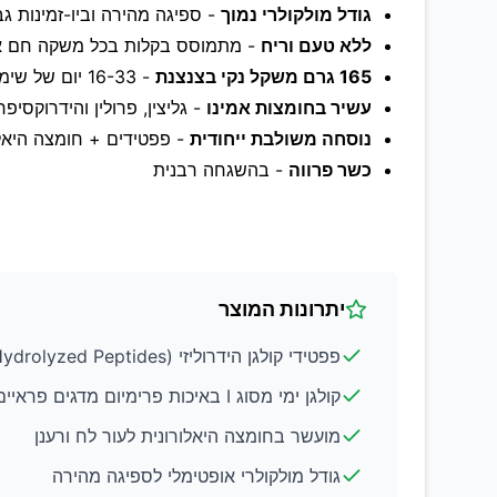
גודל מולקולרי נמוך
- ספיגה מהירה וביו-זמינות ג
ללא טעם וריח
- מתמוסס בקלות בכל משקה חם א
165 גרם משקל נקי בצנצנת
- 16-33 יום של שימוש (תלוי במנה)
עשיר בחומצות אמינו
- גליצין, פרולין והידרוקסיפרו
נוסחה משולבת ייחודית
- פפטידים + חומצה היאלו
כשר פרווה
- בהשגחה רבנית
יתרונות המוצר
פפטידי קולגן הידרוליזי (Hydrolyzed Peptides) - נספגות מקסימלית
קולגן ימי מסוג I באיכות פרימיום מדגים פראיים
מועשר בחומצה היאלורונית לעור לח ורענן
גודל מולקולרי אופטימלי לספיגה מהירה