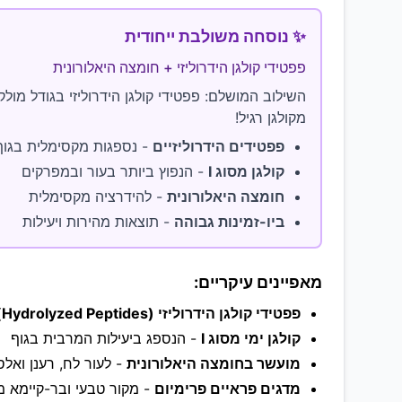
✨ נוסחה משולבת ייחודית
פפטידי קולגן הידרוליזי + חומצה היאלורונית
השילוב המושלם: פפטידי קולגן הידרוליזי בגודל מול
מקולגן רגיל!
פפטידים הידרוליזיים
- נספגות מקסימלית בגוף
קולגן מסוג I
- הנפוץ ביותר בעור ובמפרקים
חומצה היאלורונית
- להידרציה מקסימלית
ביו-זמינות גבוהה
- תוצאות מהירות ויעילות
מאפיינים עיקריים:
פפטידי קולגן הידרוליזי (Hydrolyzed Peptides)
קולגן ימי מסוג I
- הנספג ביעילות המרבית בגוף
מועשר בחומצה היאלורונית
- לעור לח, רענן ואלס
מדגים פראיים פרימיום
- מקור טבעי ובר-קיימא מה