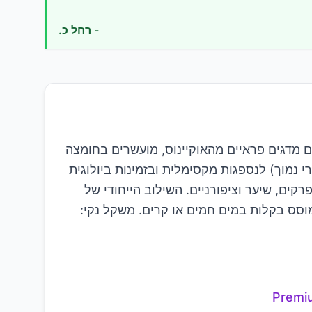
-
רחל כ.
Premium Hydrolyzed Marin) באיכות פרימיום המופקים מדגים פראיים מהאוקיינוס, מועשרים בחומצה
דל מולקולרי נמוך) לנספגות מקסימלית ובזמינות ביולוגית
חיזוק מפרקים, שיער וציפורניים. השילוב הייחודי של
מוסס בקלות במים חמים או קרים. משקל נקי:
Premiu