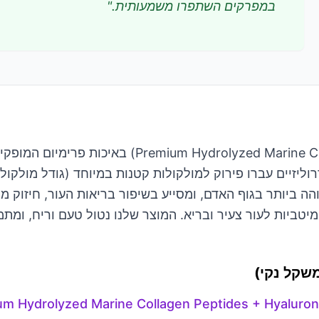
במפרקים השתפרו משמעותית.
"
פפטידי קולגן דגים הידרוליזי (e Collagen Peptides
Hyalur). הפפטידים ההידרוליזיים עברו פירוק למולקולות קטנות במיוחד (גו
הנספג ביעילות הגבוהה ביותר בגוף האדם, ומסייע בשיפור בריאות העור, 
מיטביות לעור צעיר ובריא. המוצר שלנו נטול טעם וריח, ומת
m Hydrolyzed Marine Collagen Peptides + Hyaluron