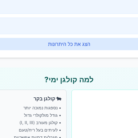
הצג את כל היתרונות
למה קולגן ימי?
🐄 קולגן בקר
• נספגות נמוכה יותר
• גודל מולקולרי גדול
• קולגן מעורב (I, II, III)
• לעיתים בעל ריח/טעם
• מגבלות דתיות אפשריות