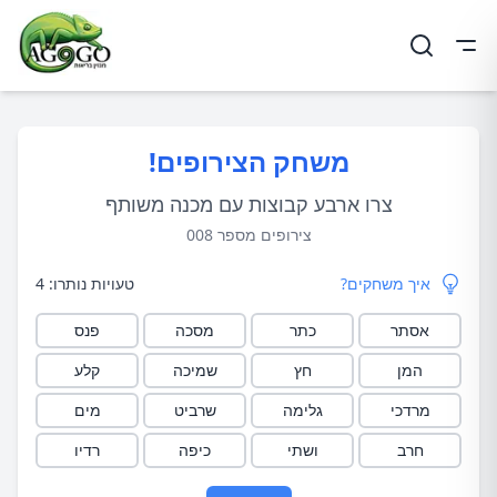
ריט
משחק הצירופים!
צרו ארבע קבוצות עם מכנה משותף
צירופים מספר
008
איך משחקים?
טעויות נותרו:
4
אסתר
כתר
מסכה
פנס
המן
חץ
שמיכה
קלע
מרדכי
גלימה
שרביט
מים
חרב
ושתי
כיפה
רדיו