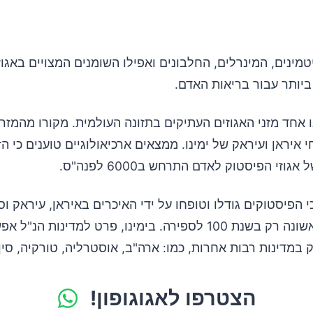
טמינים, המינרלים, החלבונים ואפילו השומנים המצויים באגוז
 ביותר עבור בריאות האדם.
 אחד מזני האגוזים העתיקים בתזונה העולמית. מקורו מהמזרח
איראן ועיראק של ימינו. ממצאים ארכיאולוגיים טוענים כי ה
וזי הפיסטוק לאדם התרחש ב6000 לפנה"ס.
כי הפיסטוקים גודלו וטופחו על ידי האיכרים באיראן, עיראק וסו
לרומאים לראשונה רק בשנת 100 לספירה. בימינו, פרט למדינות ה
ק במדינות רבות אחרות, כמו: ארה"ב, אוסטרליה, טורקיה, סין 
הצטרפו לאגוגופון!