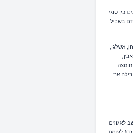
 בין סוגי
דם בשביל
ן, אשלגן,
, אבץ,
ין C, ריבופלבין, ניאצין, חומצה פאנטוטנית (ויטמין 5B), חומצה
ניים מובילה את
רך התזונתי שלהם הוא 160 קלוריות בכל חופן (כ28 גרם) לעומת