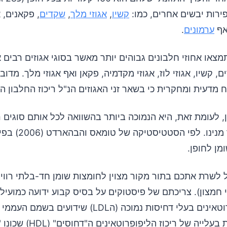
ופירות יבשים אחרים, כמו:
קשיו
,
אגוזי מלך
,
שקדים
, פקאנים, א
ואף
ערמונים
.
צאו אחוזי חלבונים גבוהים יותר מאשר בסוגי אגוזים רבים 
ח מדעית ומחקרית כי בשאר זני האגוזים הנ"ל ריכוז החלבון ה
 לעומת זאת, היא הנמוכה ביותר בהשוואה לכל אותם סוגים 
אגוזים שכבר מנינו. לפי
 לשרת אתכם בתור מקור מצוין לחומצות שומן חד-בלתי רווי
י חמצון). צריכתם של פיסטוקים על בסיס קבוע ידועה כמועיל
ריכוזי ליפופרוטאינים בעלי דחיסות נמוכה (הLDL) שידועי
רע" ובו-זמנית בעלייה של ריכוז ה