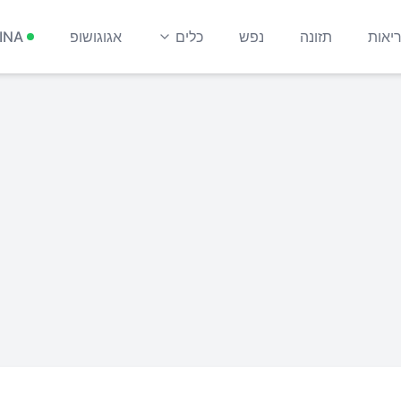
יאות
תזונה
נפש
כלים
אגוגושופ
INA