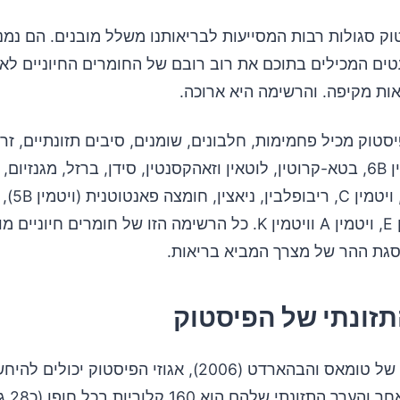
וק סגולות רבות המסייעות לבריאותנו משלל מובנים. הם נמנים
טים המכילים בתוכם את רוב רובם של החומרים החיוניים לא
ות מקיפה. והרשימה היא ארוכה.
יסטוק מכיל פחמימות, חלבונים, שומנים, סיבים תזונתיים, זרח
תיאמין, ויטמין 6B, בטא-קרוטין, לוטאין וזאהקסנטין, סידן, ברזל, מגנזיום
נחושת, מנגן, ויטמ
פולית, ויטמין E, ויטמין A וויטמין K. כל הרשימה הזו של חומרים חיו
גת ההר של מצרך המביא בריאות.
זונתי של הפיסטוק
רדט (2006), אגוזי הפיסטוק יכולים להיחשב לאגוזים
מאחר והע