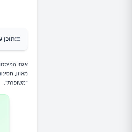
תוכן ע
הערך הת
אגוזי הפיסטו
מאוזן, חסינו
התרומה 
"משופרת".
1.לב בריא
2.שמירה על משקל גוף תקין ומאוזן