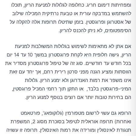
ומפחיתות דימום חריג. כחלופה לגלולות למניעת הריון, תוכלו
להשתמש במדבקה עורית או טבעת נרתיקית המכילה שילוב
של אסטרוגן ופרוגסטין. בזמן שתיטלו תרופות אלה להקלה על
הסימפטומים, לא ניתן להכנס להריון.
אם אתן לא מתאימות לשימוש בגלולות המשולבות למניעת
הריון, גישה חלופית היא לקחת פרוגסטרון במשך 10 עד 14 יום
בכל חודש עד חודשיים. סוג זה של טיפול פרוגסטרון מסדיר את
הווסתות ומציע הגנה מפני סרטן רירית רחם, אך יחד עם זאת
אינו משפר את רמות האנדרוגן ולא ימנע הריון. גלולות
המיני-פרוגסטין בלבד, או התקן תוך רחמי המכיל פרוגסטין,
הם בחירות טובות יותר אם רוצים בנוסף למנוע הריון.
הרופא גם עשוי לרשום מטפורמין (גלוקופאג', פורטאמט
ואחרות) תרופה אוראלית לטיפול בסוכרת מסוג 2, המשפרת
תנגודת לאינסולין ומורידה את רמות האינסולין. תרופה זו עשויה