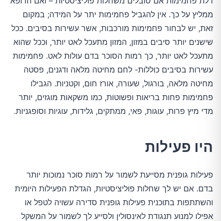
דלת פחמימות אם סובלים משחלות פוליציסטיות – ואם הרופא
ממליץ על כך. אין להגביל פחמימות יתר על המידה; במקום
זאת, יש לבחור פחמימות מורכבות, אשר עשירות בסיבים. ככל
שישנים יותר סיבים במזון, המזון מתעכל לאט יותר, וככל שהוא
מתעכל לאט יותר, כך רמות הסוכר בדם עולות לאט. פחמימות
עשירות בסיבים כוללות- לחם מחיטה מלאה ודגנים, פסטה
מחיטה מלאה, בורגול, שעורה, אורז חום, וקטניות. הגבילו
פחמימות פחות בריאות ופשוטות, כמו משקאות מוגזים, יותר
מדי מיץ פרות, עוגות, פאי, ממתקים, גלידות, עוגיות וסופגניות.
היו פעילות
פעילות גופנית מסייעת לשמור על רמות סוכר נמוכות יותר
בדם. אם יש לך שחלות פוליציסטיות, הגדלת הפעילות היומית
והשתתפות בתוכנית פעילות גופנית סדירה עשויה לטפל או
אפילו למנוע תנגודת לאינסולין ולסייע לך לשמור על המשקל