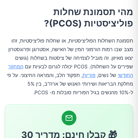
תסמינים של PCOS
מהי תסמונת שחלות
פוליציסטיות (PCOS)?
כיצד PCOS מאובחן?
תסמונת השחלות הפוליציסטיות, או שחלות פוליציסטיות, זהו
טיפולים ותרופות
מצב שבו רמות הורמוני המין של האישה, אסטרוגן ופרוגסטרון
יצאו מאיזון. זה מוביל לצמיחה של ציסטות בשחלות (גושים
כיצד PCOS מטופלת?
שפירים על השחלות). PCOS יכולה לגרום לבעיות עם
המחזור
החודשי
של נשים,
פוריות
, תפקוד הלב, והמראה החיצוני. על פי
תרופות
מחלקת הבריאות ושירותי האנוש של ארה"ב, בין 5%
ל-10% מהנשים בגיל הפוריות סובלות מ- PCOS.
להסדיר את המחזור החודשי
עזרו לביוץ שלכן
🎁 קבלו חינם: מדריך 30