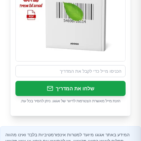
שלחו את המדריך
הזנת מייל מאשרת הצטרפות לדיוור של אגוגו. ניתן להסיר בכל עת.
המידע באתר אגוגו מיועד למטרות אינפורמטיביות בלבד ואינו מהווה
תחליף לייעוץ רפואי מקצועי. יש להתייעץ עם רופא או איש מקצוע