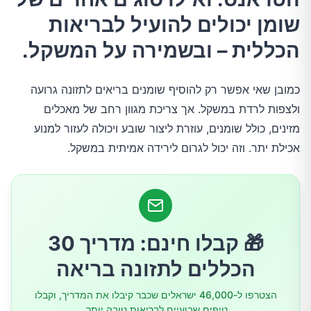
2.שמן קוקוס
שומן יכולים להועיל לבריאות
הכללית – ובשמירה על המשקל.
3.אבוקדו
כמובן שאי אפשר רק להוסיף שומנים בריאים לתזונה גרועה
4.סלמון
ולצפות לרדת במשקל. אך צריכת מגוון רחב של מאכלים
מזינים, כולל שומנים, עוזרת ליצור שובע ויכולה לעזור למנוע
5.חמאה מזוקקת
אכילת יתר. וזה יכול לגרום לירידה אמיתית במשקל.
6. בשר אורגני
7.חלמונים
🎁 קבלו חינם: מדריך 30
הכללים לתזונה בריאה
8.גבינות קשות ושמנות
הצטרפו ל-46,000 ישראלים שכבר קיבלו את המדריך, וקבלו
טיפים שבועיים לבריאות טובה יותר.