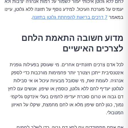
לחם ללא גלוטן איכותי יעזור לשמור על רמות אנרגיה יציבות ולא
יעמיס על מערכת העיכול. למידע נוסף על תזונה ללא גלוטן, עיינו
במאמר
7 דרכים בריאות להפחתת גלוטן בתזונה
.
מדוע חשובה התאמת הלחם
לצרכים האישיים
לכל אדם צרכים תזונתיים אחרים. מי שעוסק בפעילות גופנית
אינטנסיבית ייתכן ויצטרך יותר פחמימות מורכבות כדי לספק
אנרגיה. לעומת זאת, מי שסובל מבעיות עיכול או אי סבילות
לגלוטן יעדיף לחם ללא גלוטן, כוסמין או שיפון. אנשים עם לחץ
דם גבוה או טרום סוכרת יעדיפו לחמים בעלי אינדקס גליקמי
נמוך, כגון לחם שיפון מלא או לחם מחמצת, שיקלו על האיזון
המטבולי.
אם אתם מתמודדים עם לחץ דם גבוה, כדי לשלב לחמים