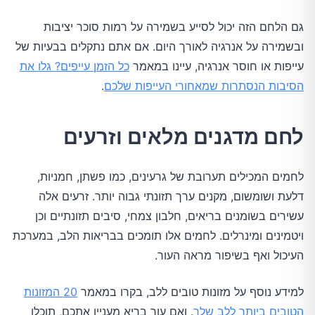
גם הלחם הזה יכול לסייע בשמירה על רמות סוכר יציבות
ובשמירה על אנרגיה לאורך היום. אם אתם נתקלים בבעיות של
עייפות או חוסר אנרגיה, עיינו במאמר
כל הזמן עייפים? גלו את
הסיבות הנסתרות שמאחורי העייפות שלכם
.
לחם מדגנים מלאים וזרעים
לחמים המכילים תערובת של גרעינים, כמו פשתן, חמניות,
דלעת ושומשום, מקנים ערך תזונתי גבוה יותר. זרעים אלה
עשירים בשומנים בריאים, חלבון צמחי, סיבים תזונתיים וכן
ויטמינים ומינרלים. לחמים אלו תומכים בבריאות הלב, במערכת
העיכול ואף בשיפור מראה העור.
למידע נוסף על מזונות טובים ללב, בקרו במאמר
20 המזונות
הטובים ביותר ללב שלך
. ואם עור בריא מעניין אתכם, תוכלו