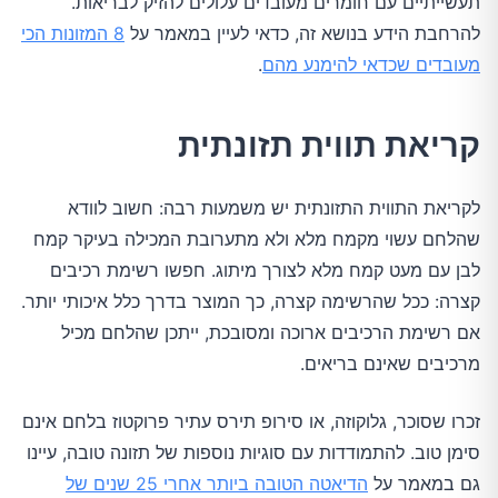
תעשייתיים עם חומרים מעובדים עלולים להזיק לבריאות.
להרחבת הידע בנושא זה, כדאי לעיין במאמר על
8 המזונות הכי
מעובדים שכדאי להימנע מהם
.
קריאת תווית תזונתית
לקריאת התווית התזונתית יש משמעות רבה: חשוב לוודא
שהלחם עשוי מקמח מלא ולא מתערובת המכילה בעיקר קמח
לבן עם מעט קמח מלא לצורך מיתוג. חפשו רשימת רכיבים
קצרה: ככל שהרשימה קצרה, כך המוצר בדרך כלל איכותי יותר.
אם רשימת הרכיבים ארוכה ומסובכת, ייתכן שהלחם מכיל
מרכיבים שאינם בריאים.
זכרו שסוכר, גלוקוזה, או סירופ תירס עתיר פרוקטוז בלחם אינם
סימן טוב. להתמודדות עם סוגיות נוספות של תזונה טובה, עיינו
גם במאמר על
הדיאטה הטובה ביותר אחרי 25 שנים של