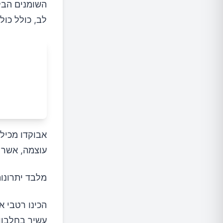
18.דגים
השומנים הבלת
לב, כולל כול
19.פלפלים אדומים
20.גזר
לסיכום
עוצמה, אשר 
מלבד יתרונות
הכינו רטבי א
עשיר בחלבון,