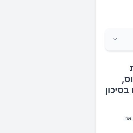
מיים,
ן
ס,
בסיכון
אנו