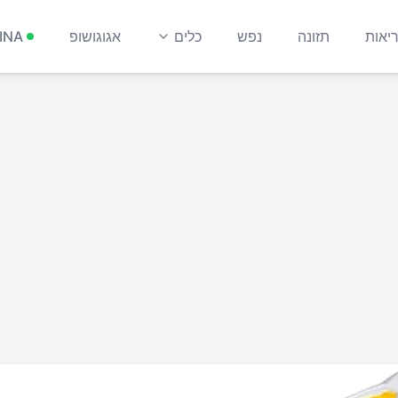
יאות
תזונה
נפש
כלים
אגוגושופ
INA