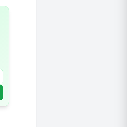
3.זרעי פשתן וצ'יה
4.קפה
5.ירוקים
6.תה ירוק ותה מאצ'ה
7.שמן זית
8.קטניות
9.אגוזים
10.עגבניות