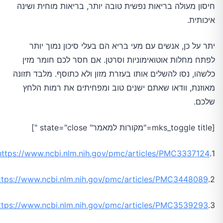
חיסון מעולה בריאות נפשית טובה יותר, בריאות מוחית ושינה
איכותית.
יתר על כן, אנשים עם מעי בריא הם בעלי סיכון נמוך יותר
לפתח מחלות אוטואימוניות וסרטן. אם חסר לכם חומר מזין
כלשהו, ​​נסו להשלים אותו בעזרת מזון ולא כתוסף. מלבד תזונה
מאוזנת, וודאו שאתם ישנים טוב ומפחיתים את רמות הלחץ
שלכם.
[mks_toggle title="מקורות למאמר" state="close "]
https://www.ncbi.nlm.nih.gov/pmc/articles/PMC3337124/
1.
ttps://www.ncbi.nlm.nih.gov/pmc/articles/PMC3448089/
2.
ttps://www.ncbi.nlm.nih.gov/pmc/articles/PMC3539293/
3.