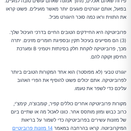
פירות שאתם אוכלים, מתוך אמונה שאתם עושים טובה למעיים.
בפועל, אותם יוגורטים פוגעים יותר מאשר מועילים. פשוט קראו
את התווית וראו כמה סוכר היוגורט מכיל.
פרוביוטיקה היא החיידקים הטובים החיים בדרכי העיכול שלך.
(3) הם מסייעים בעיכול תקין ובספיגת חומרים מזינים. יתרה
מכך, פרוביוטיקה לוקחת חלק בסינתזת ויטמיני B ומערכת
החיסון זקוקה להם.
יוגורט טבעי (לא מפוסטר) הוא אחד המקורות הטובים ביותר
לפרוביוטיקה. אתם יכולים פשוט להוסיף את הפרי האהוב
עליכם כדי לשפר את טעמו.
מקורות פרוביוטיקה אחרים כוללים קפיר, קומבוצ'ה, קימצ'י,
כרוב כבוש ומזון מותסס אחר. כוונו לאכול מה או שתיים ביום
של מזונות עשירים בפרוביוטיקה כדי לשמור על בריאות
המיקרוביוטה. קראו בהרחבה במאמר
14 מזונות פרוביוטיים