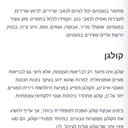
מחסור במגנזיום יכול לגרום לכאבי שרירים, לכיווץ שרירים,
לעצירות ואפילו לכאבי בטן. הקפידו לכלול בתפריט מזון עשיר
במגנזיום. שוקולד מריר, אבוקדו, אגוזים, טופו, זרעי צ'יה, בננות,
וירקות עליים עשירים במגנזיום.
קולגן
קולגן אינו מיועד רק לבריאות העצמות, אלא חיוני גם לבריאות
מעיים אופטימלית. למרות שהוא ידוע בעיקר בזכות תכונות
האנטי-אייג'ינג, הקולגן מסייע במניעת היחלשות רירית המעיים.
יתר על כן, קולגן מתהדר ביכולות אנטי דלקתיות עוצמתיות.
בימינו אבקת קולגן הופכת לפופולרית ביותר, אך עדיף להשיג
את הקולגן ממקורות טבעיים. במיוחד פפטידי-קולגן, הם סוג
זמין יותר של קולגן וקלים לעיכול. (7)