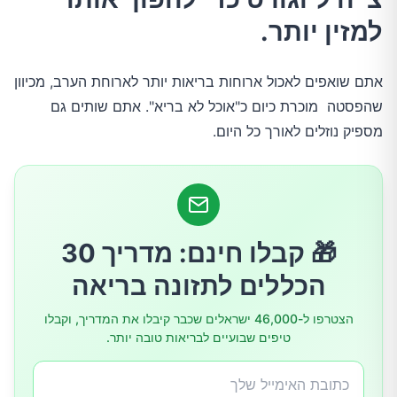
אינם תקינה:
למזין יותר.
חשק מוגבר לסוכר
אתם שואפים לאכול ארוחות בריאות יותר לארוחת הערב, מכיוון
שהפסטה מוכרת כיום כ"אוכל לא בריא". אתם שותים גם
אי נוחות בבטן
מספיק נוזלים לאורך כל היום.
אי סבילות למזון
מערכת חיסון חלשה
🎁 קבלו חינם: מדריך 30
הכללים לתזונה בריאה
גירויים בעור
הצטרפו ל-46,000 ישראלים שכבר קיבלו את המדריך, וקבלו
טיפים שבועיים לבריאות טובה יותר.
עייפות מתמדת
כיצד לשפר את בריאות המעיים