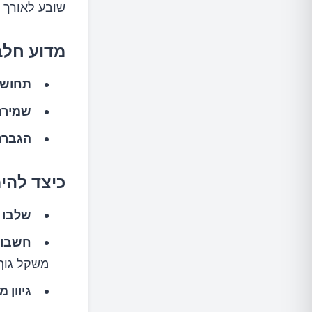
שובע לאורך ז
מדוע חלב
תחושת
שמירה
הגברת
כיצד להי
שלבו 
חשבו 
משקל גוף
גיוון 