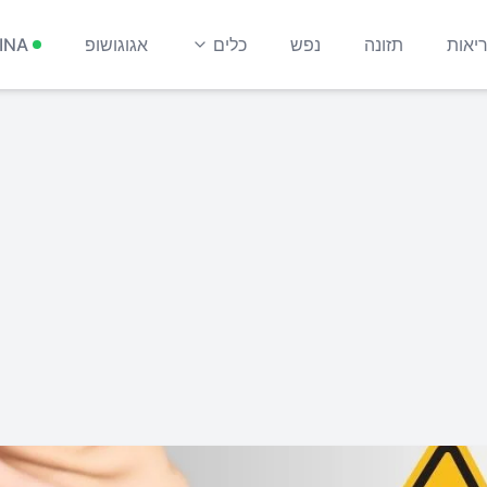
יאות
תזונה
נפש
כלים
אגוגושופ
INA