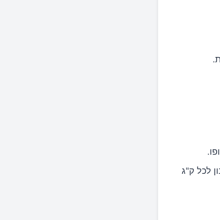
.
פו.
גרם חלבון לכל ק"ג