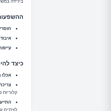
בירידה במשקל
ההשפעות 
חוסרים
איבוד 
עייפות
כיצד להי
אכלו ב
צריכת 
קלוריות פ
התייעצ
לצרכים ש