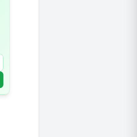
מדוע
כיצד
3. חוסר בשינה איכותית
השלכ
כיצד
4. התמקדות בפעילות אירובית בלבד
יתרו
כיצד
5. אי ניהול מתח ורגשות