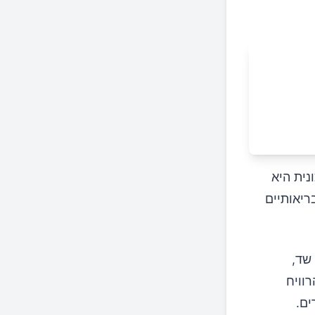
נית היא
ריאותיים
שד,
רוויח
ים.