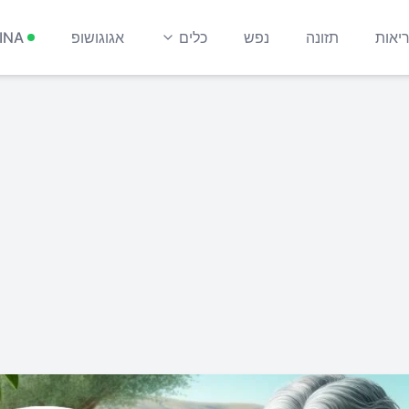
יאות
תזונה
נפש
כלים
אגוגושופ
INA