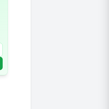
הגדלת צ
שימוש ב
העדפת ח
הפחתת 
הפחתת צ
הקפדה ע
שילוב ת
פעילות 