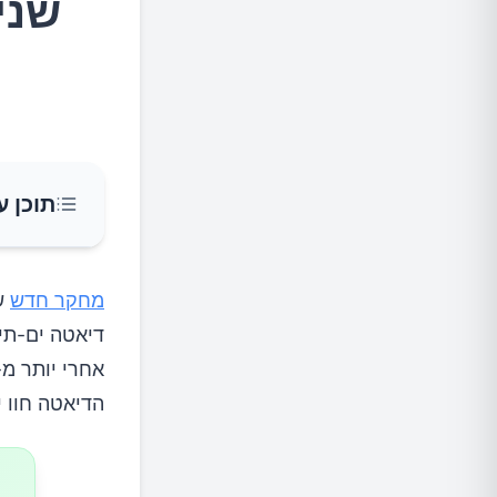
שני
תוכן ע
איך לאמ
מחקר חדש
דיאטה ים-תיכ
הגדלת צ
הדיאטה חוו ירידה של כ-25% בסיכו
העדפת ד