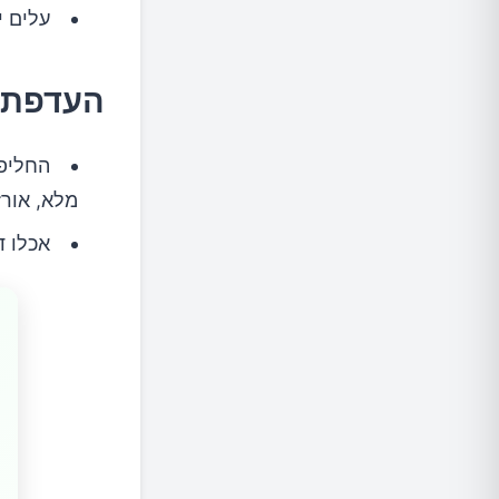
עלים י
העדפת ד
החליפו
מלא, אורז
אכלו ד