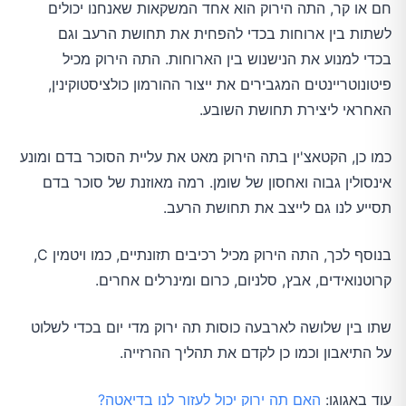
חם או קר, התה הירוק הוא אחד המשקאות שאנחנו יכולים
לשתות בין ארוחות בכדי להפחית את תחושת הרעב וגם
בכדי למנוע את הנישנוש בין הארוחות. התה הירוק מכיל
פיטונוטריינטים המגבירים את ייצור ההורמון כולציסטוקינין,
האחראי ליצירת תחושת השובע.
כמו כן, הקטאצ'ין בתה הירוק מאט את עליית הסוכר בדם ומונע
אינסולין גבוה ואחסון של שומן. רמה מאוזנת של סוכר בדם
תסייע לנו גם לייצב את תחושת הרעב.
בנוסף לכך, התה הירוק מכיל רכיבים תזונתיים, כמו ויטמין C,
קרוטנואידים, אבץ, סלניום, כרום ומינרלים אחרים.
שתו בין שלושה לארבעה כוסות תה ירוק מדי יום בכדי לשלוט
על התיאבון וכמו כן לקדם את תהליך ההרזייה.
עוד באגוגו:
האם תה ירוק יכול לעזור לנו בדיאטה?