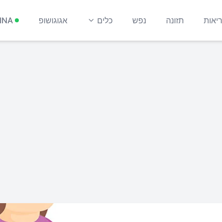
יאות
תזונה
נפש
כלים
אגוגושופ
INA