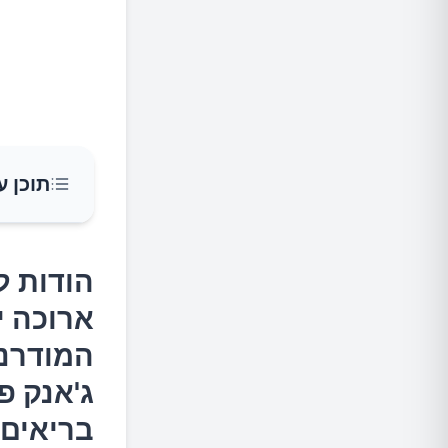
תוכן ע
הודות ל
הודות ל
מההיבטי
ארוכה י
של ג'אנ
המודרני
לסייע ל
ג'אנק פ
1.בשר
בריאים 