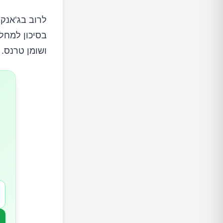
2.דגים
לרוב בג'אנק 
בסיכון למחלו
3.ביצים
ושומן טרנס.
4.ירקות
5.פירות
6.אגוזים וזרעים
7.פקעות
8.שומנים ושמנים
9.מוצרי חלב עתירי שומן