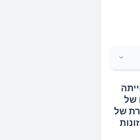
אחד
ייתה
ברת
 של
ים
רת של
ונות