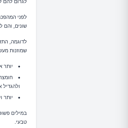
לגרום להם לג
לפני המהפכה
שונים, והם ל
לדוגמה, התז
שמוזנות מעשב
יותר אומגה-3 ו
ולהגדיל 
יותר ויטמין A, ויטמין E וג
במילים פשוטו
טבעי.