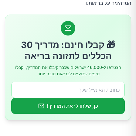
המדהימה על בריאותנו.
מניעת סרטן המעי הגס
סיוע בירידה במשקל ושמירה על משקל תקין
שיפור בריאות מערכת העיכול
🎁 קבלו חינם: מדריך 30
הכללים לתזונה בריאה
הפחתת דלקת כרונית
הצטרפו ל-46,000 ישראלים שכבר קיבלו את המדריך, וקבלו
טיפים שבועיים לבריאות טובה יותר.
כמה סיבים כדאי לצרוך ביום?
מקורות מעולים לסיבים תזונתיים
כן, שלחו לי את המדריך!
טיפים להגדלת צריכת הסיבים
זהירות בהגדלת צריכת הסיבים