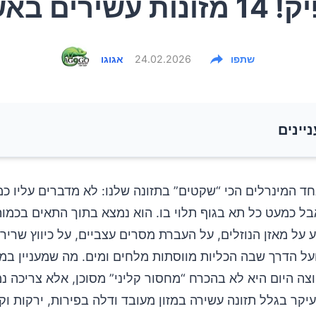
 עשירים באשלגן
שתפו
24.02.2026
אגוגו
ניינים
גן ומה הוא עושה בגוף
ד המינרלים הכי “שקטים” בתזונה שלנו: לא מדברים עליו כמו
 אבל כמעט כל תא בגוף תלוי בו. הוא נמצא בתוך התאים בכמו
לחץ דם: למה היחס לנתרן חשוב לא פחות מהמספר
 על מאזן הנוזלים, על העברת מסרים עצביים, על כיווץ שרירי
על הדרך שבה הכליות מווסתות מלחים ומים. מה שמעניין במי
גן צריך ביום
ה היום היא לא בהכרח “מחסור קליני” מסוכן, אלא צריכה נ
עיקר בגלל תזונה עשירה במזון מעובד ודלה בפירות, ירקות וקט