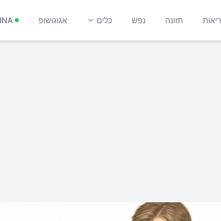
יאות
תזונה
נפש
כלים
אגוגושופ
INA