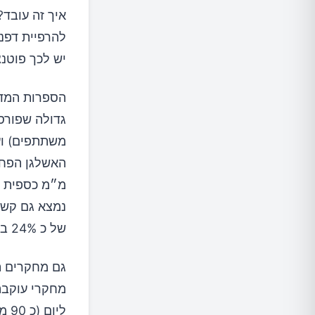
איך זה עובד?
להרפיית דפנו
יש לכך פוטנ
הספרות המדע
של כ 24% בקבוצות עם צריכה גבוהה יותר.
גם מחקרים ת
ליום (כ 90 מילימול).