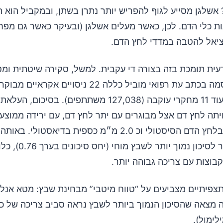
 אשלגן מסייע לגוף להפריש יותר נתרן בשתן, ובמקביל הוא ת
ת כלי הדם. לכן, כאשר מעלים אשלגן (ובעיקר כאשר גם מפחי
ציאל להטבה במדדי לחץ הדם.
ית תומכת בזה בצורה די עקבית. למשל, סקירה שיטתית ומט
משתתפים) ועוד 11 מחקרי עוקבה (127,038 משתתפים). בסיכום,
מ״מ כספית בלחץ הדם הסיסטולי וכ 2.0 מ״מ כספית בדיאסטולי. 
נמצא גם קשר לסיכון נמוך יו
צפיתיים מצביעים על “טווח מיטבי” מבחינת שבץ: מטא אנלי