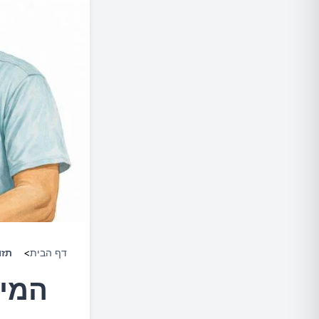
דף הבית
>
תזו
המינ