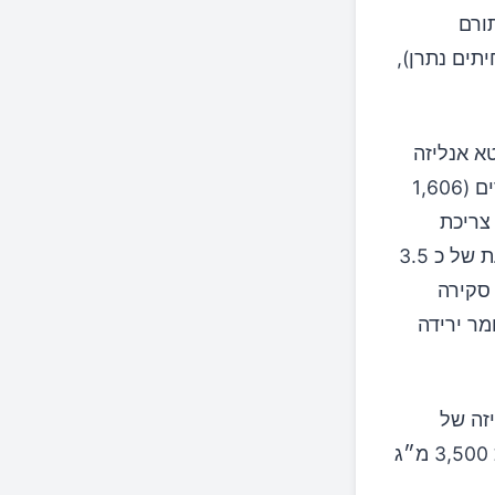
ורם
תים נתרן),
א אנליזה
גדולה שפורסמה בכתב עת רפואי מוביל כללה 22 ניסויים אקראיים מבוקרים (1,606
 העלאת צריכת
האשלגן הפחיתה לחץ דם אצל מבוגרים עם יתר לחץ דם, עם ירידה ממוצעת של כ 3.5
באותה סקירה
תר לשבץ מוחי (יחס סיכונים בערך 0.76), כלומר ירידה
זה של
מחקרי עוקבה מצאה שהסיכון הנמוך ביותר לשבץ נראה סביב צריכה של כ 3,500 מ״ג