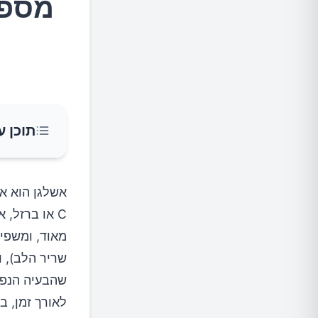
מספיק! 14 מזונות
תוכן ע
מהו אשל
אשלגן הוא אח
C או ברזל,
אשלגן ו
מאוד, ומשפיע
שריר הלב), ו
כמה אשל
שהבעיה הנפוצ
לאורך זמן, ב