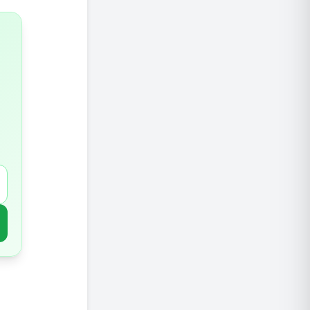
האם מחס
למה רוב
מזונות 
איך להע
תחליפי 
מתי צרי
שורה ת