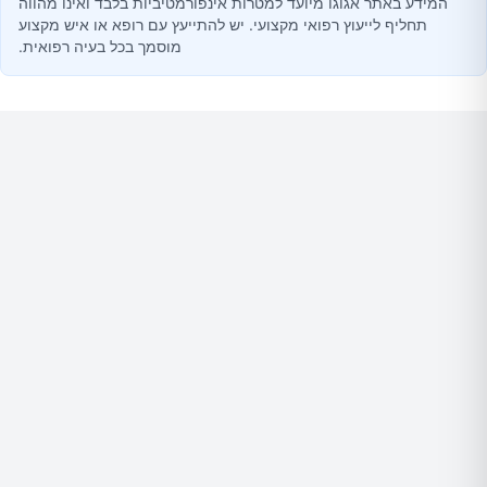
המידע באתר אגוגו מיועד למטרות אינפורמטיביות בלבד ואינו מהווה
תחליף לייעוץ רפואי מקצועי. יש להתייעץ עם רופא או איש מקצוע
מוסמך בכל בעיה רפואית.