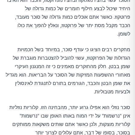
הסוכר עשוי בחציו מגלוקוז ובחציו מפרוקטוז, והכבד הוא האיבר
היחיד שיכול לבצע חילוף חומרים של כמות גדולה של
פרוטקוז. כאשר אתם אוכלים כמות גדולה של סוכר מעובד,
הכבד מקבל מסת יתר של פרוקטוז, ונאלץ להפוך את כולו
לשומן.
מחקרים רבים הציגו כי עודף סוכר, במיוחד בשל הכמויות
הגדולות של הפרוקטוז, עשוי להוביל להצטברות מוגברת של
שומן בבטן. חלק מהחוקרים מאמינים כי זה המנגנון העיקרי
מאחורי ההשפעות המזיקות של הסוכר על הבריאות. הוא מגדיל
את שומן הבטן והכבד, הגורמים בתורם לתנגודת לאינסולין
ולבעיות מטבוליות.
סוכר נוזלי הוא אפילו גרוע יותר, מהבחינה הזו. קלוריות נוזליות
אינן "נרשמות" על ידי המוח באותו האופן שבו "נרשמות"
קלוריות מוצקות, ולכן כאשר אתם שותים משקאות ממותקים
בסוכר, בסופו של דבר, אתם עלולים לצרוך יותר