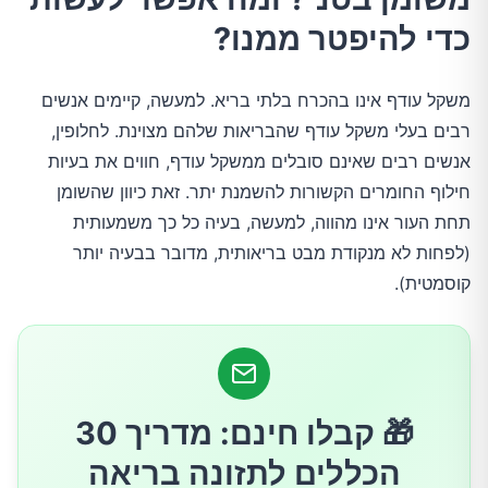
כדי להיפטר ממנו?
2.אכילת כמות גדולה יותר של חלבונים היא
אסטרטגיה ארוכת-טווח מצוינת להפחתת שומן
משקל עודף אינו בהכרח בלתי בריא. למעשה, קיימים אנשים
הבטן
רבים בעלי משקל עודף שהבריאות שלהם מצוינת. לחלופין,
אנשים רבים שאינם סובלים ממשקל עודף, חווים את בעיות
3.צמצמו את הפחמימות בתפריט
חילוף החומרים הקשורות להשמנת יתר. זאת כיוון שהשומן
תחת העור אינו מהווה, למעשה, בעיה כל כך משמעותית
4.אכלו מזונות עשירים בסיבים, במיוחד סיבים
(לפחות לא מנקודת מבט בריאותית, מדובר בבעיה יותר
צמיגיים
קוסמטית).
5.התעמלות היא דרך יעילה מאוד להפחית את שומן
הבטן
🎁 קבלו חינם: מדריך 30
6.עקבו אחר המזון שלכם והבינו בדיוק מה אתם
הכללים לתזונה בריאה
אוכלים ומתי