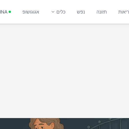
יאות
תזונה
נפש
כלים
אגוגושופ
INA