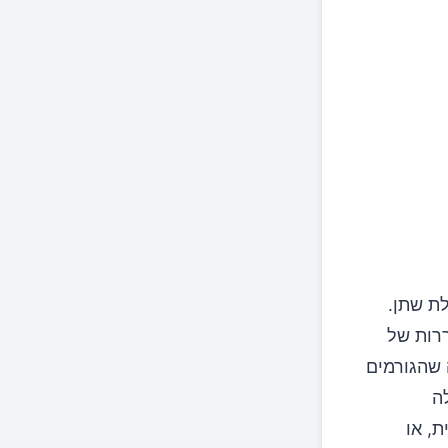
ת שתן.
רות של
שהגורמים
ה
ת, או