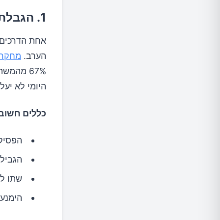
1. הגבלת צריכת נוזלים בערב
אחת הדרכים 
הערב.
מחקר
67% מהמש
היומי לא יעלה על 30 מ"ל לכל ק
כללים חשובי
הפסיקו לש
הגבילו
שתו לג
הימנעו