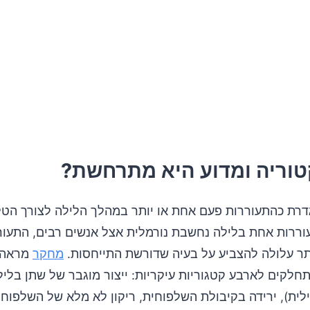
פיקת לב
שלפוחית
תרופות
ל יומן שלפוחית
טוריה ומדוע היא מתרחשת?
ות לרופא?
גדרת כהתעוררות פעם אחת או יותר במהלך הלילה לצורך הטל
 תרופתיים – כאשר שינויי אורח חיים אינם מספיקים
ררות אחת בלילה נחשבת נורמלית אצל אנשים רבים, התעור
ותר עלולה להצביע על בעיה שדורשת התייחסות.
מחקר
מראה 
ולבת לטיפול מוצלח
חלקים לארבע קטגוריות עיקריות: ייצור מוגבר של שתן בליל
 ומחקרים עדכניים
ילית), ירידה בקיבולת השלפוחית, ריקון לא מלא של השלפוחי