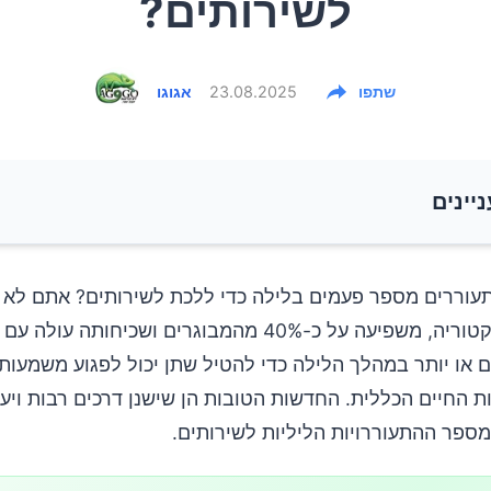
לשירותים?
שתפו
23.08.2025
אגוגו
ניינים
טוריה ומדוע היא מתרחשת?
וררים מספר פעמים בלילה כדי ללכת לשירותים? אתם לא 
זו, המכונה נוקטוריה, משפיעה על כ-40% מהמבוגרים ושכיחותה
 באורח החיים – הקו הראשון להתמודדות
 או יותר במהלך הלילה כדי להטיל שתן יכול לפגוע משמעותי
ת החיים הכללית. החדשות הטובות הן שישנן דרכים רבות ויעי
ספר ההתעוררויות הליליות לשירותים.