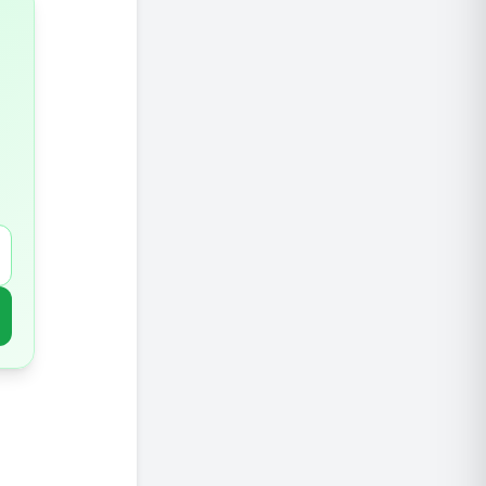
3. הגבלת מלח בתזונה
טכניקות
1. ריקון כפול לפני השינה
2. תרגילי קיגל לחיזוק רצפת האגן
3. טיפול בבצקות ברגליים
התאמת 
טיפול ב
דום 
סוכ