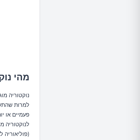
אי ס
אימון ה
התאמת 
שמירה ע
מהי נוק
מתי לפנ
נוקטוריה מו
טיפולים
למרות שהתעו
פעמיים או י
גישה מש
לנוקטוריה מת
חידושים
(פוליאוריה ל