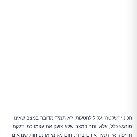
מה אפשר לעשות כבר עכשיו כדי לעזור לגוף?
השורה התחתונה
הכינוי "שקטה" עלול להטעות. לא תמיד מדובר במצב שאינו
מורגש כלל, אלא יותר במצב שלא צועק את עצמו כמו דלקת
חריפה. אין תמיד אודם ברור, חום מקומי או נפיחות שנראים