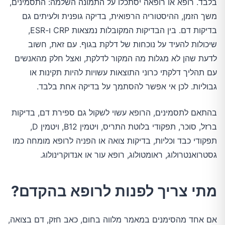
בלבד. רופא או רופאה יסתכלו על התמונה השלמה: התסמינים,
משך הזמן, ההיסטוריה הרפואית, בדיקה גופנית ולעיתים גם
בדיקות דם. בין הבדיקות המקובלות נמצאות CRP ו-ESR,
שיכולות להעיד על נוכחות של דלקת בגוף. עם זאת, חשוב
לדעת שהן לא מגלות מה המקור לדלקת, ואצל חלק מהאנשים
עם תהליך דלקתי כרוני התוצאות עשויות להיות תקינות או
גבוליות. לכן אי אפשר להסתמך על בדיקה אחת בלבד.
בהתאם לתסמינים, הרופא עשוי לשקול גם ספירת דם, בדיקות
ברזל, סוכר, תפקודי בלוטת התריס, ויטמין B12, ויטמין D,
תפקודי כבד וכליות, בדיקות צואה או הפניה לרופא מומחה כמו
גסטרואנטרולוג, ראומטולוג, רופא עור או אנדוקרינולוג.
מתי צריך לפנות לרופא בהקדם?
אם אחד מהסימנים במאמר מלווה בחום, כאב חזק, דם בצואה,