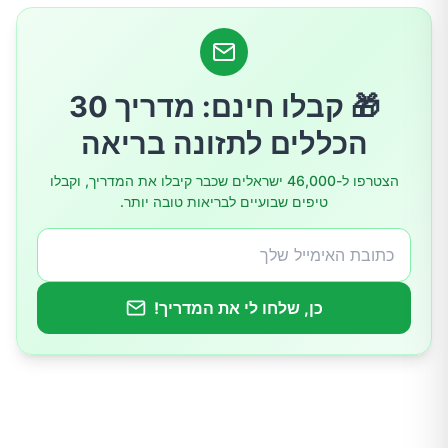
4. פריחות, גרד או התלקחויות עור שחוזרות שוב
ושוב
5. ערפל מוחי, כאבי ראש וקושי להתרכז
🎁 קבלו חינם: מדריך 30
הכללים לתזונה בריאה
6. שינויים במצב הרוח, בעיקר דכדוך או חרדה
הצטרפו ל-46,000 ישראלים שכבר קיבלו את המדריך, וקבלו
טיפים שבועיים לבריאות טובה יותר.
7. שינה לא מרעננת או נדודי שינה
8. שינוי לא מוסבר במשקל או בתיאבון
כן, שלחו לי את המדריך!
אז איך באמת בודקים אם יש דלקת כרונית?
מתי צריך לפנות לרופא בהקדם?