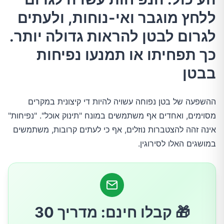
ללחץ מוגבר ואי-נוחות, ולעתים
2.ערכו בדיקות אלרגיה ורגישות למזונות נפוצים
לגרום לבטן להראות גדולה יותר.
כך תפחיתו או תמנעו נפיחות
3.הימנעו מבליעת אוויר וגזים
בבטן
4.אל תאכלו מזונות הגורמים לכם לסבול מגזים
ההשפעה של בטן נפוחה עשויה להיות די קיצונית במקרים
מסוימים, ואחדים אף משתמשים במונח "תינוק אוכל". "נפיחות"
5.נסו תזונה דלה ב-FODMAPs
אינה זהה להצטברות נוזלים, אף כי לעתים קרובות, משתמשים
במושגים האלו לסירוגין.
6.היזהרו מסוכר אלכוהולי
7.נסו ליטול תוספי אנזימי עיכול
8.הימנעו מעצירות
🎁 קבלו חינם: מדריך 30