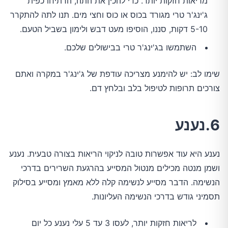
מריאות חזקות יותר. כדי להכין את התה, הרתיחו כפית
ג'ינג'ר טרי מגורד בכוס או כוס וחצי מים. תנו לתה להתקרר
5-10 דקות, סננו, הוסיפו מעט דבש ולימון בשביל הטעם.
השתמשו בג'ינג'ר טרי בבישולים שלכם.
שימו לב: יש להימנע מצריכה עודפת של ג'ינג'ר במקרה ואתם
צורכים תרופות לטיפול בלב ובלחץ דם.
6.נענע
נענע היא עוד אפשרות טובה לניקוי הריאות בצורה טבעית. נענע
ושמן מנטה מכילים מנטול המסייע בהרגעת השרירים בדרכי
הנשימה. הדבר מסייע לנשימה קלה ללא מאמץ ומסייע בסילוק
תסמיני גודש בדרכי הנשימה העליונות.
לריאות חזקות יותר, לעסו 3 עד 5 עלי נענע כל יום