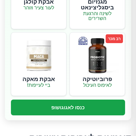
מגנזיום
אבקת קולגן
ביסגליצינאט
לעור צעיר וזוהר
לשינה והרגעת
השרירים
רב מכר
פרוביוטיקה
אבקת מאקה
לאיפוס העיכול
ביי לעייפות!
כנסו לאגוגושופ