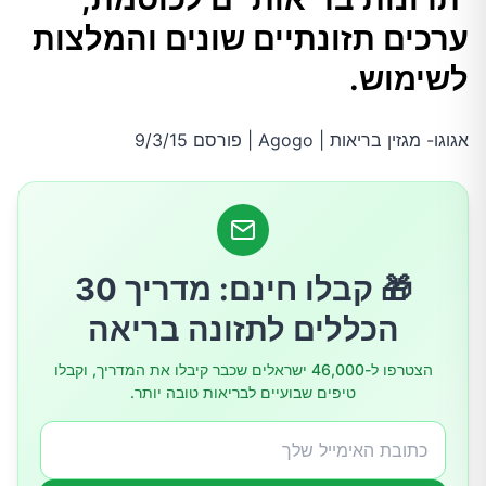
2.מקור מעולה לחלבון איכותי
ערכים תזונתיים שונים והמלצות
לשימוש.
3.מעולה לעיכול
אגוגו- מגזין בריאות | Agogo | פורסם 9/3/15
4.מונעת אבנים בכיס המרה
5.ללא כימיקלים
🎁 קבלו חינם: מדריך 30
6.היא איננה מכילה גלוטן
הכללים לתזונה בריאה
7.חימום הגוף
הצטרפו ל-46,000 ישראלים שכבר קיבלו את המדריך, וקבלו
טיפים שבועיים לבריאות טובה יותר.
הרכיבים התזונתיים בכוסמת
איך מבשלים כוסמת?