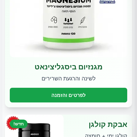
מגנזיום ביסגליצינאט
לשינה והרגעת השרירים
לפרטים והזמנה
אבקת קולגן
חדש!
קולגן ימי + חומצה