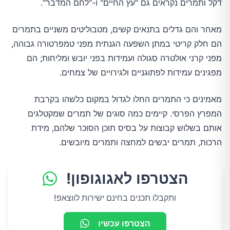
16.תחזוקה של עור בריא
דקל ותמרים נקראים גם "עץ החיים" ו-"לחם המדבר".
מאחר והם גדלים בתנאים קשים, מטבוליטים משניים בתמרים
כמה תמרים מומלץ לצרוך ביום?
הם חלק קריטי במתן השפעה הגנתית מפני טמפרטורה גבוהה,
מפני קרני אולטרה סגולה ועמידות בפני יובש ומליחות; הם
האם יש תופעות לוואי לצריכה של תמרים?
מפגינים עמידות לפתוגניים ולגירויים של צמחים.
1.בתמרים יש כמות גבוהה של סוכר
מאמינים כי התמרים החלו לגדול במקום כלשהו בקרבת
המפרץ הפרסי. קיימים כמה סוגים של תמרים שמקטלגים
2.ערך קלורי גבוהה
אותם בשלוש קבוצות על בסיס תוכן הסוכר שלהם, מידת
הרכות, תמרים יבשים למחצה ותמרים מיובשים.
3.רגישות יתר
הצטרפו לאגוגופון!
4.בעיות בעיכול
ותקבלו תכנים בחינם ישירות לווצאפ!
סיכום
הצטרפו עכשיו