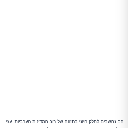
9.טיפול באלרגיות
10.נוגד דלקות
11.ראייה טובה
12.עלייה במשקל
13.טיפול בחולשה מינית
14.בריאות השיניים
15.מסייע לנשים בהריון
הם נחשבים לחלק חיוני בתזונה של רוב המדינות הערביות. עצי