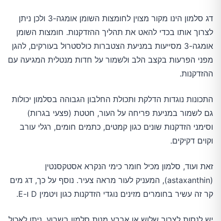
דג סלמון הינו מקור מצוין לחומצות השומן אומגה-3 ולכן ניתן
לצרוך אותו בכדי להאט את תהליך ההזדקנות. חומצות השומן
אומגה-3 מסייעות במניעת הצטברות כולסטרול בעורקים, להגן
מפני הפרעות בקצב הלב ולשמור על חדות מנטלית המגיעה עם
ההזדקנות.
התכונות נוגדות הדלקת ותכולת החלבון הגבוהה בסלמון יכולות
גם לשמור במניעת פריחה על העור, חטטת (פצעי בגרות)
וסימני הזדקנות שונים כגון קמטים, כתמים חומים, רגלי עורב
וקוים דקיקים.
זאת ועוד, סלמון מכיל חומר כימי הנקרא אסטקסנטין
(astaxanthin), המעניק לעור מראה צעיר. נוסף על כך, דג מים
קר זה עשיר בחומרים מזינים נוגדי הזדקנות כגון ויטמין D ו-E.
יש לנסות לצרוך שלוש או ארבע מנות סלמון בשבוע. ניתן לאכול