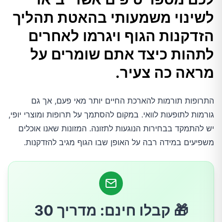
אגוזי מלך
לשינוי משמעותי בהאטת תהליך
הזדקנות הגוף ויגרמו לאחרים
אוכמניות
לתהות כיצד אתם שומרים על
מראה כה צעיר.
תרד
תה ירוק
התרופות תורמות להארכת החיים יותר מאי פעם, אך גם
גורמות לתופעות לוואי. במקום להסתמך על תרופות ומוצרי יופי,
יש להתמקד בבחירות הנוגעות לתזונה. המזונות שאנו אוכלים
סלמון
משפיעים במידה רבה על האופן שבו הגוף מגיב להזדקנות.
ברוקולי
שמן זית
🎁 קבלו חינם: מדריך 30
שוקולד מריר