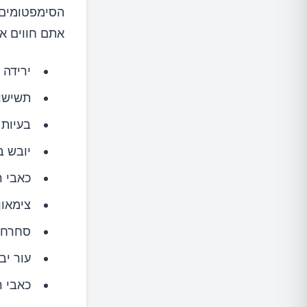
הסימפטומים 
11 דרכים קלות להפוך מים פשוטים לטעימים יותר
אתם חווים א
1.אשכולית
ירידה 
תשישות
2.ענבים
בעיות 
3.ליים ולימונים
יובש ב
כאבי ר
4.תותים
צימאון
5.פטל
סחרחו
עור יב
6.מלפפון
כאבי ר