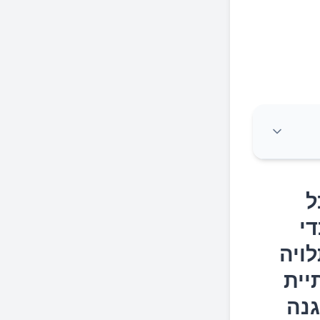
גוף שלנו ומדענים טוענים כי כל מבוגר צריך לשתות 8-16
ל
 כדי
עת
ויה
יית
גנה