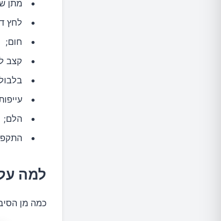
7.נענע
מתן שת
לחץ דם
8.תפוזים
חום;
9.גמבות
קצב לב
בלבול;
10.אפרסק
עייפות
11.אננס או מנגו
הלם;
התקפי
לסיכום
למה עלי
כמה מן הסיבו