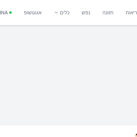
יאות
תזונה
נפש
כלים
אגוגושופ
INA