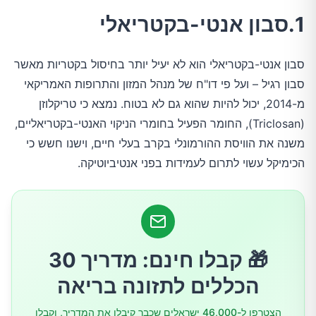
1.סבון אנטי-בקטריאלי
5.בגדים שאתה כבר לא לובש
סבון אנטי-בקטריאלי הוא לא יעיל יותר בחיסול בקטריות מאשר
6.קופסת עדשות מלוכלכת
סבון רגיל – ועל פי דו"ח של מנהל המזון והתרופות האמריקאי
מ-2014, יכול להיות שהוא גם לא בטוח. נמצא כי טריקלוזן
7.תבלינים מעופשים
(Triclosan), החומר הפעיל בחומרי הניקוי האנטי-בקטריאליים,
משנה את הוויסת ההורמונלי בקרב בעלי חיים, וישנו חשש כי
8.ספוג המטבח שלך
הכימיקל עשוי לתרום לעמידות בפני אנטיביוטיקה.
9.קופסאות מזון ובקבוקי פלסטיק
10.קרשי חיתוך מפלסטיק
🎁 קבלו חינם: מדריך 30
11.מכשירים ניידים
הכללים לתזונה בריאה
הצטרפו ל-46,000 ישראלים שכבר קיבלו את המדריך, וקבלו