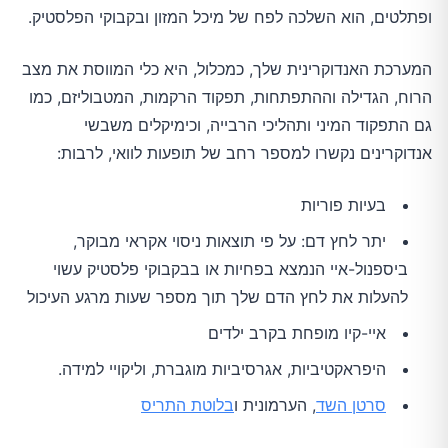
ופתלטים, הוא השלכה לפח של מיכל המזון ובקבוקי הפלסטיק.
המערכת האנדוקרינית שלך, כמכלול, היא כלי המווסת את מצב
הרוח, הגדילה וההתפתחות, תפקוד הרקמות, המטבוליזם, כמו
גם התפקוד המיני ותהליכי הרבייה, וכימיקלים משבשי
אנדוקרינים נקשרו למספר רחב של תופעות לוואי, לרבות:
בעיות פוריות
יתר לחץ דם: על פי תוצאות ניסוי אקראי מבוקר,
ביספנול-איי הנמצא בפחיות או בבקבוקי פלסטיק עשוי
להעלות את לחץ הדם שלך תוך מספר שעות מרגע העיכול
איי-קיו מופחת בקרב ילדים
היפראקטיביות, אגרסיביות מוגברת, וליקויי למידה.
סרטן השד
, הערמונית ו
בלוטת התריס