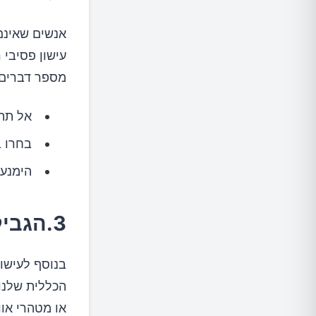
אנשים שאינם
עישון פסיבי 
מספר דברים 
אל תתנ
בחרו ב
הימנעו
3.הגבילו את החשיפה לזיהום האוויר
בנוסף לעישון
הכללית שלנו
או מטהרי אוו