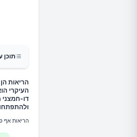
תוכן ע
הריאות הן
1.הפסקת עישון
העיקרי הו
דו-חמצני 
2.הימנעו מעישון פסיבי
ולהתפתחות
3.הגבילו את החשיפה לזיהום האוויר
הריאות אף פעם ל