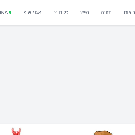
יאות
תזונה
נפש
כלים
אגוגושופ
INA