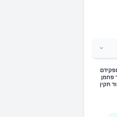
תפקידם
 פחמן
ד תקין