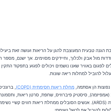
כת הגנה טבעית המעוצבת להגן על הריאות ועושה זאת ביעילו
דות מול אבק ולכלוך, וחיידקים מסוימים. אך ישנם, מספר ר
ים לפגום באוויר שאנו נושמים ויכולים לפגוע בתפקוד התקין 
לול להוביל למחלות ריאה שונות.
נפוצות הן אסתמה,
מחלת ריאות חסימתית (COPD)
, ברונכי
(אמפיזמה), סיסטיק פיברוזיס, שחפת, סרטן ריאות, ותסמונ
הנשימה החדה (ARDS). אנשים הסובלים ממחלת ריאות חווים קשיי נשי
לות להוביל אף לכשל נשימתי.