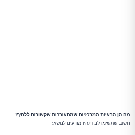
3.הכניסו את הבעיה והלחץ לתוך מסגרת
4.שמרו על הכל בפרופורציה ופרספקטיבה
מה הן הבעיות המרכזיות שמתעוררות שקשורות ללחץ?
חשוב שתשימו לב ותהיו מודעים לנושא: