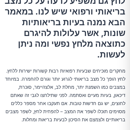
לחץ גם משפיע לרעה על כל מצב
בריאותי ורפואי שיש לנו. במאמר
1.מחלת לב
הבא נמנה בעיות בריאותיות
2.אסתמה
שונות, אשר עלולות להיגרם
כתוצאה מלחץ נפשי ומה ניתן
3.השמנה
לעשות.
4.סוכרת
מחקרים מוכיחים שבעיות רפואיות רבות קשורות ישירות ללחץ.
לחץ הופך כל מצב בריאותי לגרוע יותר וגורם להחמרה. במיוחד
5.כאבי ראש
במצבים כמו השמנת יתר, מחלת לב, אלצהיימר, סוכרת,
דיכאון, בעיות מעיים ואסתמה. לפני שתילחצו לגבי זה שאתם
6.דיכאון וחרדה
לחוצים, יש גם חדשות טובות. אם תעקבו אחר מספר כללים
מסוימים תוכלו לשפר את המצב – להפחית לחץ, לשפר מצבים
7.בעיות עיכול
בריאותיים ולצמצם את הסיכון לבעיות בריאות ומחלות.