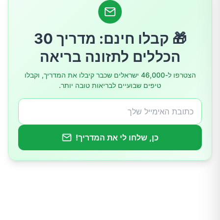
5. עישון – מאיץ ההזדקנות המוכר
🎁 קבלו חינם: מדריך 30
6. צריכת אלכוהול מופרזת
הכללים לתזונה בריאה
7. חוסר פעילות גופנית – האויב השקט
הצטרפו ל-46,000 ישראלים שכבר קיבלו את המדריך, וקבלו
טיפים שבועיים לבריאות טובה יותר.
8. זמן מסך מוגזם – הקרינה הכחולה
כיצד להאט את ההזדקנות המוקדמת?
כן, שלחו לי את המדריך!
סיכום