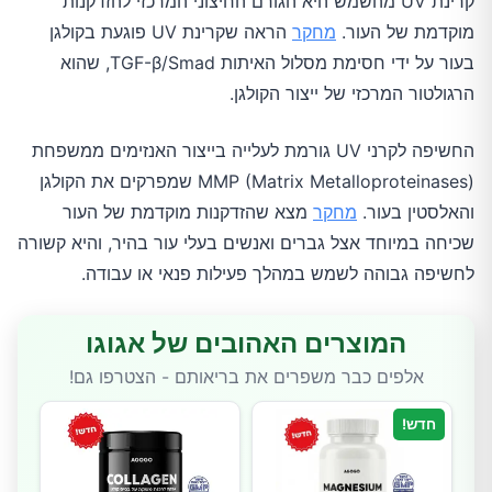
קרינת UV מהשמש היא הגורם החיצוני המרכזי להזדקנות
מוקדמת של העור.
מחקר
הראה שקרינת UV פוגעת בקולגן
בעור על ידי חסימת מסלול האיתות TGF-β/Smad, שהוא
הרגולטור המרכזי של ייצור הקולגן.
החשיפה לקרני UV גורמת לעלייה בייצור האנזימים ממשפחת
MMP (Matrix Metalloproteinases) שמפרקים את הקולגן
והאלסטין בעור.
מחקר
מצא שהזדקנות מוקדמת של העור
שכיחה במיוחד אצל גברים ואנשים בעלי עור בהיר, והיא קשורה
לחשיפה גבוהה לשמש במהלך פעילות פנאי או עבודה.
המוצרים האהובים של אגוגו
אלפים כבר משפרים את בריאותם - הצטרפו גם!
חדש!