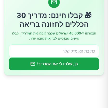
דרכים אפקטיביות להתמודדות עם האתגר
🎁 קבלו חינם: מדריך 30
1. הגברת מסת השריר
הכללים לתזונה בריאה
2. הפחתת סטרס וניהול נכון של הורמונים
הצטרפו ל-46,000 ישראלים שכבר קיבלו את המדריך, וקבלו
טיפים שבועיים לבריאות טובה יותר.
3. איזון פחמימות ותמיכה בבריאות המטבולית
4. שיפור איכות השינה
כן, שלחו לי את המדריך!
5. פיזור ארוחות נכון לאורך היום
6. פעילות אירובית מתונה
7. ליווי מקצועי והתייעצות רפואית
פתרונות תזונתיים מותאמים לגיל 40+