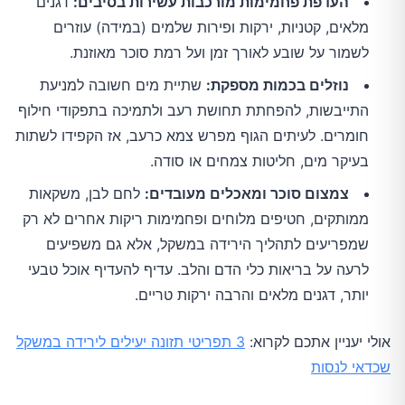
העדפת פחמימות מורכבות עשירות בסיבים:
דגנים
מלאים, קטניות, ירקות ופירות שלמים (במידה) עוזרים
לשמור על שובע לאורך זמן ועל רמת סוכר מאוזנת.
נוזלים בכמות מספקת:
שתיית מים חשובה למניעת
התייבשות, להפחתת תחושת רעב ולתמיכה בתפקודי חילוף
חומרים. לעיתים הגוף מפרש צמא כרעב, אז הקפידו לשתות
בעיקר מים, חליטות צמחים או סודה.
צמצום סוכר ומאכלים מעובדים:
לחם לבן, משקאות
ממותקים, חטיפים מלוחים ופחמימות ריקות אחרים לא רק
שמפריעים לתהליך הירידה במשקל, אלא גם משפיעים
לרעה על בריאות כלי הדם והלב. עדיף להעדיף אוכל טבעי
יותר, דגנים מלאים והרבה ירקות טריים.
אולי יעניין אתכם לקרוא:
3 תפריטי תזונה יעילים לירידה במשקל
שכדאי לנסות