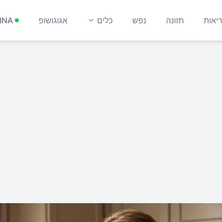
יאות
תזונה
נפש
כלים
אגוגושופ
INA