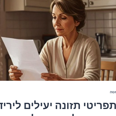
טה
 תפריטי תזונה יעילים לירי