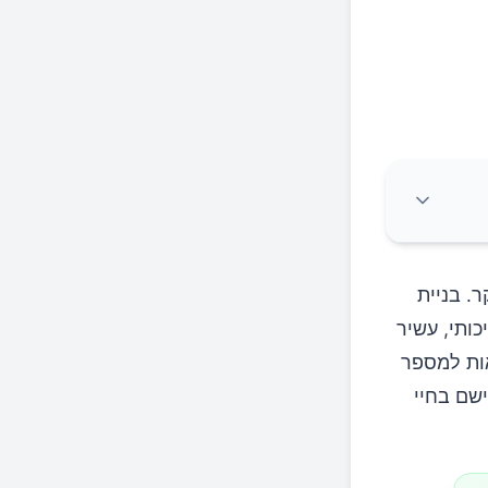
ר. בניית
כותי, עשיר
אות למספר
ישם בחיי