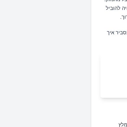
של 300–500 קלוריות) עשויה להוביל
ך.
סביר איך
מלץ