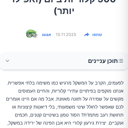
יותר)
שתפו
10.11.2025
אגוגו
תוכן עניינים
למה דווקא 500 קלוריות?
לפעמים, הקרב על המשקל מרגיש כמו משימה בלתי אפשרית.
אנחנו מוקפים בפיתויים עתירי קלוריות, והחיים העמוסים
10 ההחלפות הפשוטות שיעשו את ההבדל
מקשים על שמירה על תזונה מאוזנת. אבל מה אם היינו אומרים
לכם שאפשר לחולל שינוי משמעותי, בלי דיאטות קיצוניות או
1. החליפו את המשקה הממותק במים (או סודה)
תחושת רעב מתמדת? הסוד טמון בשינויים קטנים, חכמים
ועקביים. יצירת גירעון קלורי היא אבן הפינה של ירידה במשקל,
2. בחרו שיבולת שועל על פני דגני בוקר מסוכרים