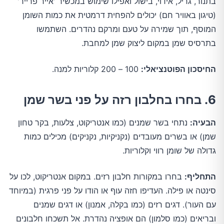
בתנור, גריל, אידוי, בישול ואפילו שימוש במכשיר 'אייר פרייר'
(טיגון באוויר חם) יכולים להפחית דרמטית את כמות השומן
המוסף, תוך שמירה על טעם ומרקם נהדרים. השתמשו
בתרסיס שמן במקום ליצוק שמן למחבת.
החיסכון הפוטנציאלי:
100 – 200 קלוריות למנה.
6. בחרו בחלבון רזה על פני בשר שמן
הבעיה:
נתחי בשר שמנים (כמו אנטריקוט, צלעות, בקר טחון
שמן) או בשרים מעובדים (נקניקיות, נקניקים) מכילים כמות
גדולה של שומן רווי וקלוריות.
התחליף:
בחרו במקורות חלבון רזים. במקום אנטריקוט, לכו על
סינטה או פילה. העדיפו חזה עוף או הודו על פני פרגית (במיוחד
עם העור). דגים רזים (כמו בקלה, אמנון) או דגים שמנים
ובריאים (כמו סלמון) הם אופציה נהדרת. אל תשכחו חלבונים