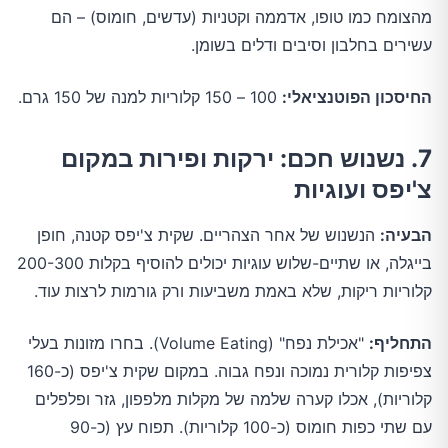
מהצומח כמו טופו, אדממה וקטניות (עדשים, חומוס) – הם
עשירים בחלבון וסיבים ודלים בשומן.
החיסכון הפוטנציאלי:
100 – 150 קלוריות למנה של 150 גרם.
7. נשנוש חכם: ירקות ופירות במקום
צ'יפס ועוגיות
הבעיה:
הנשנוש של אחר הצהריים. שקית צ'יפס קטנה, חופן
בייגלה, או שתיים-שלוש עוגיות יכולים להוסיף בקלות 200-300
קלוריות ריקות, שלא באמת משביעות ורק גורמות לרצות עוד.
התחליף:
"אכילת נפח" (Volume Eating). בחרו מזונות בעלי
צפיפות קלורית נמוכה ונפח גבוה. במקום שקית צ'יפס (כ-160
קלוריות), אכלו קערה שלמה של מקלות מלפפון, גזר ופלפלים
עם שתי כפות חומוס (כ-100 קלוריות). תפוח עץ (כ-90