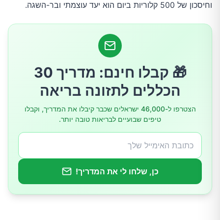
וחיסכון של 500 קלוריות ביום הוא יעד עוצמתי ובר-השגה.
3. ותרו על הרוטב הקרמי בסלט
4. החליפו את המיונז בחרדל או אבוקדו (במתינות)
5. שנו את שיטת הבישול: מאפייה לאידוי או 'אייר
🎁 קבלו חינם: מדריך 30
פרייר'
הכללים לתזונה בריאה
6. בחרו בחלבון רזה על פני בשר שמן
הצטרפו ל-46,000 ישראלים שכבר קיבלו את המדריך, וקבלו
7. נשנוש חכם: ירקות ופירות במקום צ'יפס ועוגיות
טיפים שבועיים לבריאות טובה יותר.
8. השתמשו בצלחות קטנות יותר
9. חשבו מחדש על הקינוח שלכם
כן, שלחו לי את המדריך!
10. בחרו בלחם מלא (או חסה) במקום בייגל או לחם
לבן
איך 500 קלוריות מצטברות? בואו נבנה יום