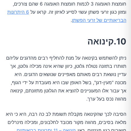
חומצות האומגה 3 לכמות חומצות האומגה 6 שהם צורכים,
ומזון כגון זרעי פשתן עשוי לסייע לאיזון זה. קראו על
6 היתרונות
הבריאותיים של זרעי הפשתן
.
10.קינואה
ניתן להשתמש בקינואה על מנת להחליף רבים מהדגנים עליהם
תוותרו בתזונה נטולת גלוטן, כיוון שהיא אינה מכילה גלוטן, אך
עדיין נושאת רבים מאותם מאפיינים שנושאים הדגנים. היא
מכונה "מעין-דגן", בשל האופן שבו היא מעובדת על ידי הגוף,
אך עבור אלו המעוניינים להוציא את הגלוטן מתזונתם, קינואה
מהווה נכס בעל ערך.
הסיבה לכך שהקינואה מקבלת תשומת לב כה רבה, היא כי היא
מלאה בסיבים, מהווה מקור מכובד לחלבונים, ומכילה מינרלים
חשובים כגון מגנזיום. ראו:
קינואה – 11 יתרונות בריאותיים