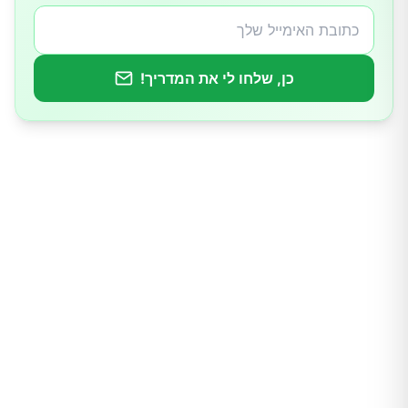
10.קינואה
כן, שלחו לי את המדריך!
11.קייל
12.אורז
13.מרנטת הקנה (Arrowroot)
14.חלב
15.גבינה
16.שוקולד