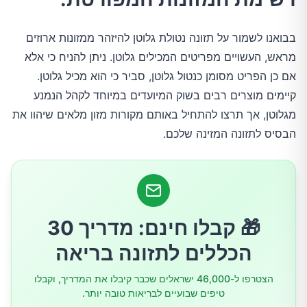
בבואנו לשמור על תזונה נטולת גלוטן להיזהר ממזונות ארוזים
3.בשר בקר
מראש, העשויים מפריטים המכילים גלוטן. ניתן להניח כי אלא
אם כן הפריט מסומן כנטול גלוטן, סביר כי הוא מכיל גלוטן.
4.עוף
קיימים מוצרים רבים בשוק המיועדים במיוחד לקהל הנמנע
מגלוטן, אך תרצו להתחיל באותם מקורות מזון מלאים שיהוו את
5.ירקות
הבסיס לתזונה המזינה שלכם.
6.פירות
7.כל סוגי האגוזים
🎁 קבלו חינם: מדריך 30
8.כל סוגי הזרעים
הכללים לתזונה בריאה
הצטרפו ל-46,000 ישראלים שכבר קיבלו את המדריך, וקבלו
9.פשתן
טיפים שבועיים לבריאות טובה יותר.