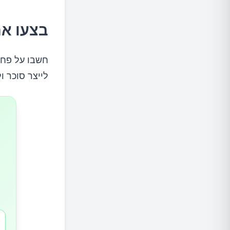
קראו את
בצעו את
פשוט ל
חשבו על פחמ
תחשבו 
לייצר סוכר ו
מה בנוג
שימו ל
חשבו סת
המתיקו 
תתחילו 