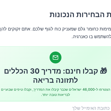
 "האותיות הקטנות"
 הבחירות הנכונות
הימנע מפחמימות פשוטות?
ימות כחומר גלם שמעניק כוח לגוף שלכם. אתם זקוקים להן 
על הלחם שאתם אוכלים
להשתמש בו כאנרגיה.
ע לפירות?
ב למה שאתם שותים
🎁 קבלו חינם: מדריך 30 הכללים
לתזונה בריאה
יו
הצטרפו ל-46,000 ישראלים שכבר קיבלו את המדריך, וקבלו טיפים שבועיים
לבריאות טובה יותר.
בזהירות
לאכול שעועית