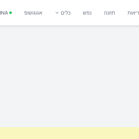
יאות
תזונה
נפש
כלים
אגוגושופ
INA