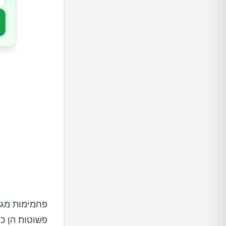
חטיפים
דגנים נ
איזה סו
פחמימות מגי
פשוטות הן כ