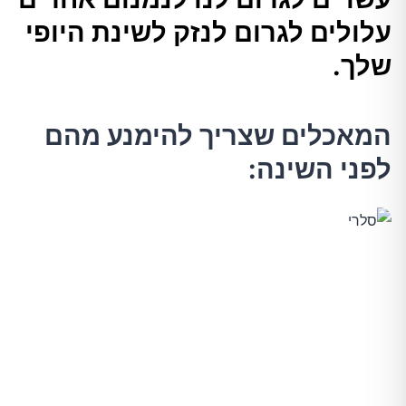
1.סלרי
עלולים לגרום לנזק לשינת היופי
שלך.
2.פסטה
המאכלים שצריך להימנע מהם
3.חטיפים
לפני השינה:
4.שום
5.אלכוהול