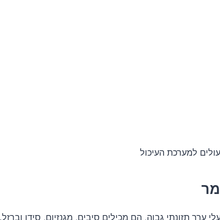
עולים למערכת העיכול
מר
לי ערך תזונתי גבוה, הם מכילים סיבים, מגנזיום, סידן וברזל.