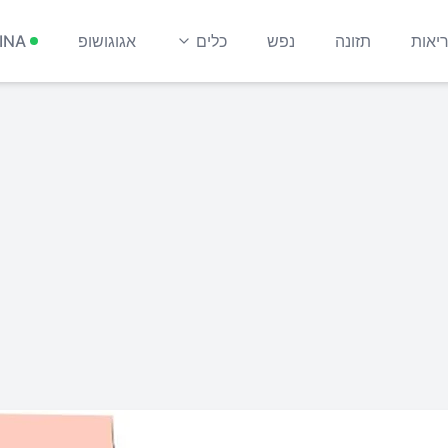
יאות
תזונה
נפש
כלים
אגוגושופ
INA