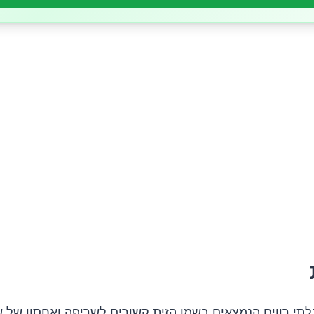
תי רווים הנמצאים בשמן הזית קשורים לשריפה ואחסון של שו