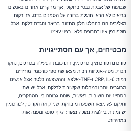
שבועות של אבקת נבטי ברוקולי, אך מחקרים אחרים באנשים
בריאים לא הראו תועלת ברורה על הסמנים בדם. אז ירקות
מצליבים הם בהחלט חלק מתזונה בריאה ונוגדת דלקת, אבל
סולפורפן אינו "תרופת פלא" בפני עצמו.
מבטיחים, אך עם הסתייגויות
כורכום וכורכומין.
כורכומין, התרכובת הפעילה בכורכום, נחקר
רבות. מטה-אנליזות רבות מצאו שתוספי כורכומין מורידים
רמות CRP, IL-6 ו-TNF-אלפא, וההשפעה בלטה אצל אנשים
מבוגרים יותר ובמחלות שקשורות לדלקת. אבל יש שתי
הסתייגויות חשובות. ראשית, שונות גבוהה בין המחקרים,
וחלקם לא מצאו השפעה מובהקת. שנית, וזה הקריטי, לכורכומין
יש זמינות ביולוגית נמוכה מאוד: הגוף סופג ומפנה אותו
במהירות.