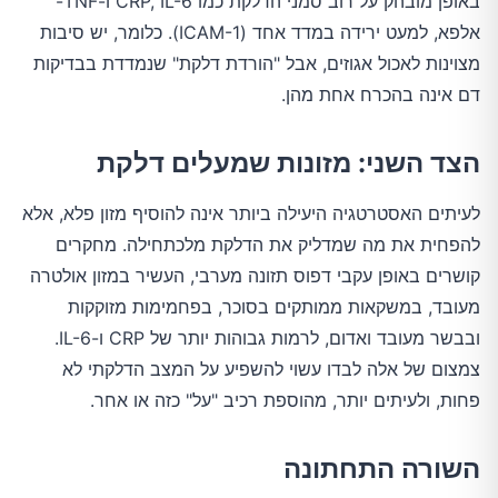
באופן מובהק על רוב סמני הדלקת כמו CRP, IL-6 ו-TNF-
אלפא, למעט ירידה במדד אחד (ICAM-1). כלומר, יש סיבות
מצוינות לאכול אגוזים, אבל "הורדת דלקת" שנמדדת בבדיקות
דם אינה בהכרח אחת מהן.
הצד השני: מזונות שמעלים דלקת
לעיתים האסטרטגיה היעילה ביותר אינה להוסיף מזון פלא, אלא
להפחית את מה שמדליק את הדלקת מלכתחילה. מחקרים
קושרים באופן עקבי דפוס תזונה מערבי, העשיר במזון אולטרה
מעובד, במשקאות ממותקים בסוכר, בפחמימות מזוקקות
ובבשר מעובד ואדום, לרמות גבוהות יותר של CRP ו-IL-6.
צמצום של אלה לבדו עשוי להשפיע על המצב הדלקתי לא
פחות, ולעיתים יותר, מהוספת רכיב "על" כזה או אחר.
השורה התחתונה