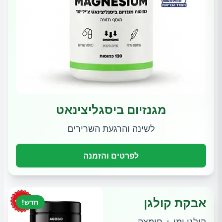
מגנזיום ביסגליצינאט
לשינה והרגעת השרירים
לפרטים והזמנה
אבקת קולגן
חדש!
קולגן ימי + חומצה