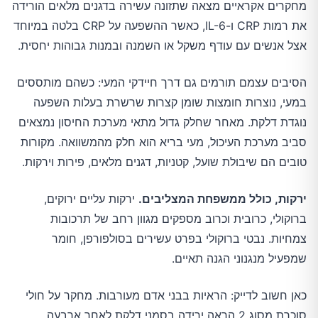
מחקרים אקראיים מצאה שתזונה עשירה בדגנים מלאים הורידה
את רמות CRP ו-IL-6, כאשר ההשפעה על CRP בלטה במיוחד
אצל אנשים עם עודף משקל או השמנה ובמנות גבוהות יחסית.
הסיבים עצמם תורמים גם דרך חיידקי המעי: כשהם מותססים
במעי, נוצרות חומצות שומן קצרות שרשרת בעלות השפעה
נוגדת דלקת. מאחר שחלק גדול מתאי מערכת החיסון נמצאים
סביב מערכת העיכול, מעי בריא הוא חלק מהמשוואה. מקורות
טובים הם שיבולת שועל, קטניות, דגנים מלאים, פירות וירקות.
ירקות, כולל ממשפחת המצליבים.
ירקות עליים ירוקים,
ברוקולי, כרובית וכרוב מספקים מגוון רחב של תרכובות
צמחיות. נבטי ברוקולי בפרט עשירים בסולפורפן, חומר
שמפעיל מנגנוני הגנה תאיים.
כאן חשוב לדייק: הראיות בבני אדם מעורבות. מחקר על חולי
סוכרת מסוג 2 הראה ירידה בסמני דלקת לאחר ארבעה