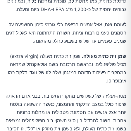
לדלקת כרונית, כמו מחלות לב, סוכרת ומחלות כליה, ובמינונים
גבוהים יחסית של כ-1,200 מ"ג EPA ו-DHA ביום ומעלה.
לעומת זאת, אצל אנשים בריאים בלי גורמי סיכון ההשפעה על
הסמנים פעמים רבות זניחה. השורה התחתונה היא לאכול דגים
שמנים פעמיים עד שלוש בשבוע כחלק מהתזונה.
שמן זית כתית מעולה.
שמן זית כתית מעולה (extra virgin)
מכיל פוליפנולים, ובראשם תרכובת בשם אולאוקנתל שמראה
במחקרים פעילות הדומה במנגנון שלה לזו של נוגדי דלקת כמו
איבופרופן.
מטה-אנליזה של כשלושים מחקרי התערבות בבני אדם הראתה
שיפור כולל במצב הדלקתי והחמצוני, כאשר ההשפעה בולטת
יותר אצל אנשים עם תסמונת מטבולית או מחלות כרוניות
אחרות. חשוב להבדיל בין סוגי השמן: רוב הפוליפנולים נמצאים
בשמן זית כתית מעולה, ולא בשמן זית מזוקק או "קל". זו הסיבה