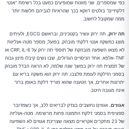
כפי שמספרים. שני מזונות שמופיעים כמעט בכל רשימת "אנטי
דלקתיים" בולטים דווקא בכך שהראיות לגביהם חלשות יותר
ממה שמקובל לחשוב.
תה ירוק.
תה ירוק עשיר בקטכינים, ובראשם EGCG, ולעיתים
מוצג כמשקה אנטי דלקתי מובהק. בפועל, מספר מטה-אנליזות
לא מצאו השפעה מובהקת של תוספי תה ירוק על CRP, IL-6 או
TNF-אלפא. אחד הניסויים הגדולים, שבו נשים קיבלו מינון גבוה
של תמצית תה ירוק במשך שנה שלמה, לא הראה הבדל מובהק
בסמני הדלקת לעומת פלצבו. תה ירוק הוא משקה בריא עם
יתרונות אחרים, אך הטענה שהוא מוריד דלקת באופן ברור
אינה מגובה היטב.
אגוזים.
אגוזים נחשבים בצדק לבריאים ללב, אך כשמדובר
ספציפית בסמני דלקת התמונה פחות מרשימה. מטה-אנליזה
של 23 מחקרים אקראיים מצאה שצריכת אגוזים לא השפיעה