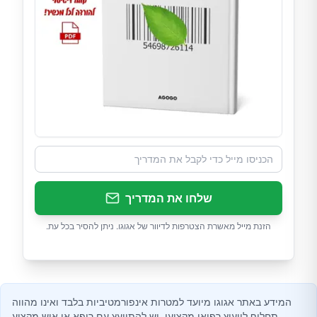
שלחו את המדריך
הזנת מייל מאשרת הצטרפות לדיוור של אגוגו. ניתן להסיר בכל עת.
המידע באתר אגוגו מיועד למטרות אינפורמטיביות בלבד ואינו מהווה
תחליף לייעוץ רפואי מקצועי. יש להתייעץ עם רופא או איש מקצוע