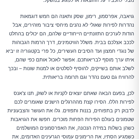
מבלי להכביד על ההוצאות או לפגוע במשקל.
גויאבה, אפרסמון, רימון, שסק ותאנה הם חמש דוגמאות
נהדרות לפירות שאולי לא נהנים מיחסי ציבור מזהירים, אבל
הודות לערכים התזונתיים הייחודיים שלהם, הם יכולים בהחלט
לככב אצלכם בבית. משלל הוויטמינים, דרך הרמות הגבוהות
של נוגדי חמצון ועד הסיבים העשירים, כל פרי בקטגוריה זו יביא
איתו ערך מוסף לבריאותכם. אפשר לאכול אותם כפי שהם,
לשלב אותם בשייקים, להוסיף לסלטים או למנות שונות – ובכך
להרוויח גם טעם נהדר וגם תרומה בריאותית.
לכן, בפעם הבאה שאתם יוצאים לקניות או לשוק, תנו צ’אנס
לפירות הללו. הסירו קצת מההרגלים הישנים שאומרים לכם
לדבוק רק בתפוחים, בננות ותפוזים. גלו את העושר והצבעוניות
שטמונים בעולם הפירות הפחות מוכרים. חפשו את הגויאבות
כשהן בשלות במידה הנכונה, את האפרסמונים המושלמים
כשמגיע הסתיו, את הרימונים עמוסי הגרעינים האדומים, את