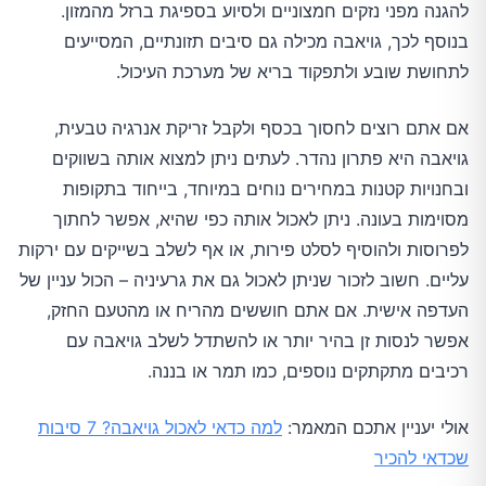
להגנה מפני נזקים חמצוניים ולסיוע בספיגת ברזל מהמזון.
בנוסף לכך, גויאבה מכילה גם סיבים תזונתיים, המסייעים
לתחושת שובע ולתפקוד בריא של מערכת העיכול.
אם אתם רוצים לחסוך בכסף ולקבל זריקת אנרגיה טבעית,
גויאבה היא פתרון נהדר. לעתים ניתן למצוא אותה בשווקים
ובחנויות קטנות במחירים נוחים במיוחד, בייחוד בתקופות
מסוימות בעונה. ניתן לאכול אותה כפי שהיא, אפשר לחתוך
לפרוסות ולהוסיף לסלט פירות, או אף לשלב בשייקים עם ירקות
עליים. חשוב לזכור שניתן לאכול גם את גרעיניה – הכול עניין של
העדפה אישית. אם אתם חוששים מהריח או מהטעם החזק,
אפשר לנסות זן בהיר יותר או להשתדל לשלב גויאבה עם
רכיבים מתקתקים נוספים, כמו תמר או בננה.
אולי יעניין אתכם המאמר:
למה כדאי לאכול גויאבה? 7 סיבות
שכדאי להכיר