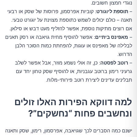
נוגדי חמצון חשובים.
–
תוספת ליוגורט
: קוביות אפרסמון, פרוסות של שסק או רבעי
תאנה – כולם יכולים לשמש כתוספת מצוינת על יוגורט טבעי.
אם רוצים מתיקות נוספת, אפשר להזליף מעט דבש או סילאן.
–
מאפינס ביתיים
: אפשר להוסיף מחית גויאבה או רסק תאנים
לבלילה של מאפינס או עוגות, להפחתת כמות הסוכר הלבן
הדרוש.
–
רוטב לפסטה
: כן, זה אולי נשמע מוזר, אבל אפשר לשלב
גרעיני רימון ברוטב עגבניות, או להוסיף שסק טחון יחד עם
תבלינים עדינים ליצירת רוטב פירותי-מלוח.
למה דווקא הפירות האלו זולים
ונחשבים פחות “נחשקים”?
ישנם כמה הסברים לכך שגויאבה, אפרסמון, רימון, שסק ותאנה