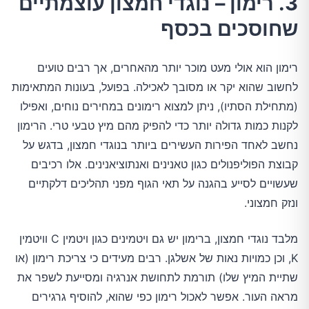
3. רימון – נוגדי חמצון עוצמתיים
שחוסכים בכסף
רימון הוא אולי מעט מוכר יותר מהאחרים, אך רבים טועים
לחשוב שהוא יקר או מסובך לאכילה. בפועל, בעונות המתאימות
(מתחילת הסתיו), ניתן למצוא רימונים במחירים נוחים, ואפילו
לקנות כמות גדולה יותר כדי להפיק מהם מיץ טבעי טרי. הרימון
נחשב לאחד הפירות העשירים ביותר בנוגדי חמצון, בדגש על
קבוצת הפוליפנולים כגון טאנינים ואנתוציאנינים. אלו רכיבים
שעשויים לסייע בהגנה על תאי הגוף מפני תהליכים דלקתיים
ונזק חמצוני.
מלבד נוגדי חמצון, ברימון יש גם ויטמינים כגון ויטמין C וויטמין
K, וכן כמויות נאות של אשלגן. רבים מעידים כי צריכת רימון (או
שתיית המיץ שלו) תורמת לתחושת אנרגיה ומסייעת לשפר את
מראה העור. אפשר לאכול רימון כפי שהוא, להוסיף גרגירים