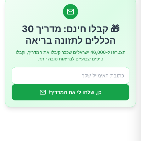
4. שסק – פרי חמוץ-מתוק מלא בוויטמינים
5. תאנה – מקור טבעי של אנרגיה וסיבים
🎁 קבלו חינם: מדריך 30
הכללים לתזונה בריאה
טיפים לקנייה ואחסון של פירות זולים
הצטרפו ל-46,000 ישראלים שכבר קיבלו את המדריך, וקבלו
טיפים שבועיים לבריאות טובה יותר.
רעיונות לשילוב הפירות בתפריט היומי
למה דווקא הפירות האלו זולים ונחשבים פחות
“נחשקים”?
כן, שלחו לי את המדריך!
לסיכום