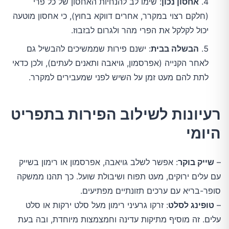
אחסון נכון
: שימו לב להנחיות האחסון של כל פרי
(חלקם רצוי במקרר, אחרים דווקא בחוץ), כי אחסון מוטעה
יכול לקלקל את הפרי מהר ולגרום לבזבוז.
הבשלה בבית
: ישנם פירות שממשיכים להבשיל גם
לאחר הקנייה (אפרסמון, גויאבה ותאנים לעתים), ולכן כדאי
לתת להם מעט זמן על השיש לפני שמעבירים למקרר.
רעיונות לשילוב הפירות בתפריט
היומי
–
שייק בוקר
: אפשר לשלב גויאבה, אפרסמון או רימון בשייק
עם עלים ירוקים, מעט תפוח ושיבולת שועל. כך תהנו ממשקה
סופר-בריא עם ערכים תזונתיים מפתיעים.
–
טופינג לסלט
: זרקו גרעיני רימון מעל סלט ירקות או סלט
עלים. זה מוסיף מתיקות עדינה וחמצמצות מיוחדת, ובה בעת