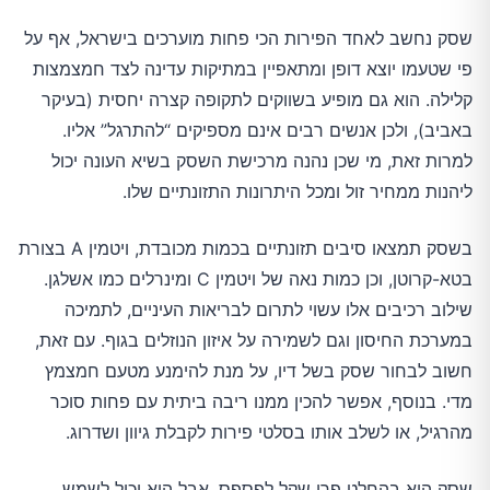
שסק נחשב לאחד הפירות הכי פחות מוערכים בישראל, אף על
פי שטעמו יוצא דופן ומתאפיין במתיקות עדינה לצד חמצמצות
קלילה. הוא גם מופיע בשווקים לתקופה קצרה יחסית (בעיקר
באביב), ולכן אנשים רבים אינם מספיקים “להתרגל” אליו.
למרות זאת, מי שכן נהנה מרכישת השסק בשיא העונה יכול
ליהנות ממחיר זול ומכל היתרונות התזונתיים שלו.
בשסק תמצאו סיבים תזונתיים בכמות מכובדת, ויטמין A בצורת
בטא-קרוטן, וכן כמות נאה של ויטמין C ומינרלים כמו אשלגן.
שילוב רכיבים אלו עשוי לתרום לבריאות העיניים, לתמיכה
במערכת החיסון וגם לשמירה על איזון הנוזלים בגוף. עם זאת,
חשוב לבחור שסק בשל דיו, על מנת להימנע מטעם חמצמץ
מדי. בנוסף, אפשר להכין ממנו ריבה ביתית עם פחות סוכר
מהרגיל, או לשלב אותו בסלטי פירות לקבלת גיוון ושדרוג.
שסק הוא בהחלט פרי שקל לפספס, אבל הוא יכול לשמש