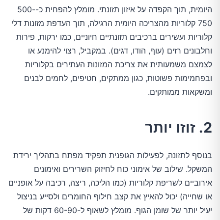
היומית, תוך הקפדה על איזון תזונתי. מומלץ להפחית כ-500-
750 קלוריות מהצריכה היומית הרגילה, תוך העדפת מזונות דלי
קלוריות ועשירים ברכיבים תזונתיים חיוניים, כמו ירקות, פירות
וחלבונים רזים (עוף, הודו, דגים). במקביל, רצוי להימנע או
לצמצם משמעותית את צריכת המזונות העתירים בקלוריות
ובפחמימות פשוטות, כגון ממתקים, חטיפים, לחמים לבנים
ומשקאות ממותקים.
2. זוזו יותר
בנוסף לתזונה, לפעילות הגופנית תפקיד מפתח בתהליך ירידת
המשקל. שילוב של אימוני כוח לחיזוק השרירים ואימונים
אירוביים לשריפת קלוריות (כמו הליכה, ריצה, רכיבה על אופניים
או שחייה) יכול להאיץ את קצב חילוף החומרים ולסייע בניצול
יעיל יותר של שומן הגוף. מומלץ לשאוף ל-60-90 דקות של