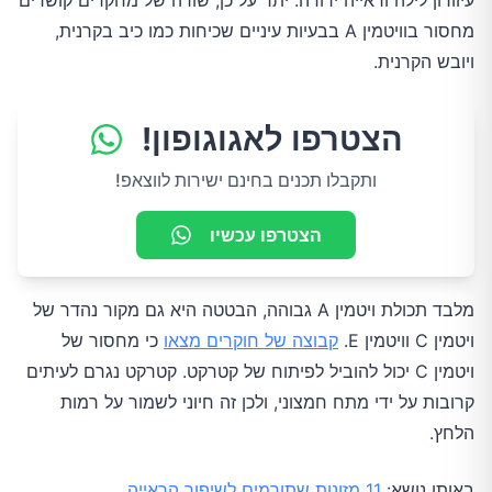
עיוורון לילה וראייה ירודה. יתר על כן, שורה של מחקרים קושרים
מחסור בוויטמין A בבעיות עיניים שכיחות כמו כיב בקרנית,
ויובש הקרנית.
הצטרפו לאגוגופון!
ותקבלו תכנים בחינם ישירות לווצאפ!
הצטרפו עכשיו
מלבד תכולת ויטמין A גבוהה, הבטטה היא גם מקור נהדר של
ויטמין C וויטמין E.
קבוצה של חוקרים מצאו
כי מחסור של
ויטמין C יכול להוביל לפיתוח של קטרקט. קטרקט נגרם לעיתים
קרובות על ידי מתח חמצוני, ולכן זה חיוני לשמור על רמות
הלחץ.
באותו נושא:
11 מזונות שתורמים לשיפור הראייה