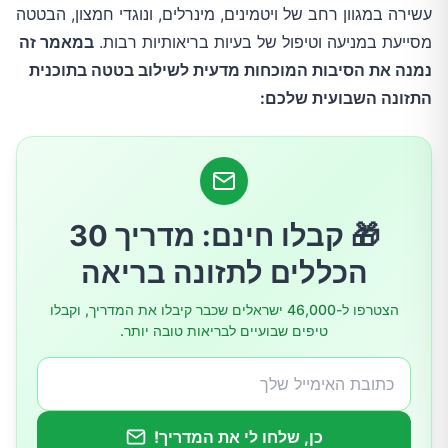
עשירה במגוון רחב של ויטמינים, מינרלים, ונוגדי חמצון, הבטטה
3.להפחית את הסיכון לסרטן
מסייעת במניעה וטיפול של בעיות בריאותיות רבות.
במאמר זה
נמנה את הסיבות המוכחות מדעית לשילוב בטטה בתוכנית
4.איך הבטטה נלחמת בדלקתיות?
התזונה השבועית שלכם:
5.איזה מינרל בבטטה מסייע לנו נגד לחץ נפשי?
6.האם בטטה טובה לסוכרתיים?
🎁 קבלו חינם: מדריך 30
7.שמירה על בריאות העור והשיער
הכללים לתזונה בריאה
הצטרפו ל-46,000 ישראלים שכבר קיבלו את המדריך, וקבלו
טיפים שבועיים לבריאות טובה יותר.
כן, שלחו לי את המדריך!