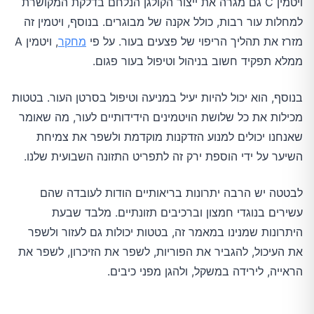
ויטמין C גם מגרה את ייצור הקולגן הנלחם בדלקת המקושרת
למחלות עור רבות, כולל אקנה של מבוגרים. בנוסף, ויטמין זה
מזרז את תהליך הריפוי של פצעים בעור. על פי
מחקר
, ויטמין A
ממלא תפקיד חשוב בניהול וטיפול בעור פגום.
בנוסף, הוא יכול להיות יעיל במניעה וטיפול בסרטן העור. בטטות
מכילות את כל שלושת הויטמינים הידידותיים לעור, מה שאומר
שאנחנו יכולים למנוע הזדקנות מוקדמת ולשפר את צמיחת
השיער על ידי הוספת ירק זה לתפריט התזונה השבועית שלנו.
לבטטה יש הרבה יתרונות בריאותיים הודות לעובדה שהם
עשירים בנוגדי חמצון וברכיבים תזונתיים. מלבד שבעת
היתרונות שמנינו במאמר זה, בטטות יכולות גם לעזור ולשפר
את העיכול, להגביר את הפוריות, לשפר את הזיכרון, לשפר את
הראייה, לירידה במשקל, ולהגן מפני כיבים.