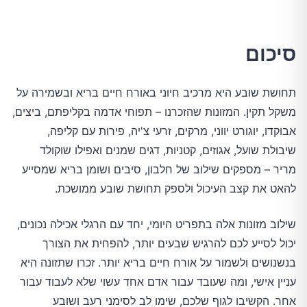
סיכום
תחושת שובע היא מרכיב חיוני באורח חיים בריא ובשמירה על
משקל תקין. המזונות שהזכרנו – תפוחי אדמה בקליפתם, ביצים,
אבוקדו, יוגורט יווני, מרקים, זרעי צ'יה, פירות עם קליפה,
שיבולת שועל, אגוזים, קטניות, דגים שמנים ואפילו שוקולד
מריר – מספקים שילוב של חלבון, סיבים ושומן בריא שמסייע
להאט את קצב העיכול ולספק תחושת שובע ממושכת.
שילוב מזונות אלה בתפריט היומי, יחד עם הרגלי אכילה נכונים,
יכול לסייע לכם להרגיש שבעים יותר, להפחית את הצורך
בנשנושים ולשמור על אורח חיים בריא יותר. זכרו שתזונה היא
עניין אישי, ומה שעובד עבור אדם אחד עשוי שלא לעבוד עבור
אחר. הקשיבו לגוף שלכם, שימו לב לסימני רעב ושובע