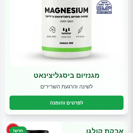
מגנזיום ביסגליצינאט
לשינה והרגעת השרירים
לפרטים והזמנה
אבקת קולגן
חדש!