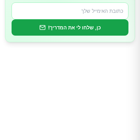
4. יוגורט יווני
כן, שלחו לי את המדריך!
5. מרק עשיר בירקות
6. זרעי צ'יה
7. אגסים ותפוחים
8. שיבולת שועל
9. אגוזים ושקדים
10. קטניות (עדשים, שעועית, חומוס)