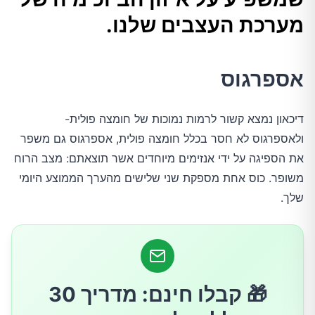
אבוקדו
מערכת העצבים שלנו.
שקדים
אספרגוס
תפוזים
דיכאון נמצא קשור לרמות נמוכות של חומצה פולית-
ולאספרגוס לא חסר בכלל חומצה פולית, אספרגוס גם משפר
דג סלמון
את הספיגה על ידי אנזימים מיוחדים אשר תוצאתם: מצב הרוח
משופר. כוס אחת מספקת שני שלישים מהערך הממוצע היומי
תרד
שלך.
בשר הודו
שיבולת שועל
🎁 קבלו חינם: מדריך 30