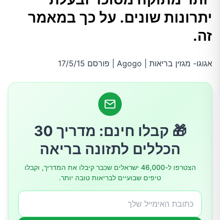
חילוף החומרים
יתרונות שונים. על כך במאמר
זה.
איך משתמשים בסטיביה?
אגוגו- מגזין בריאות | Agogo | פורסם 17/5/15
כמה מומלץ ובטוח לצרוך ביום?
איפה קונים?
🎁 קבלו חינם: מדריך 30
אהבתם את המאמר? פרגנו בלייק!
הכללים לתזונה בריאה
הצטרפו ל-46,000 ישראלים שכבר קיבלו את המדריך, וקבלו
טיפים שבועיים לבריאות טובה יותר.