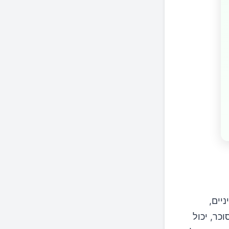
יים,
כר, יכול