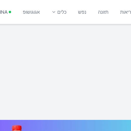
יאות
תזונה
נפש
כלים
אגוגושופ
INA