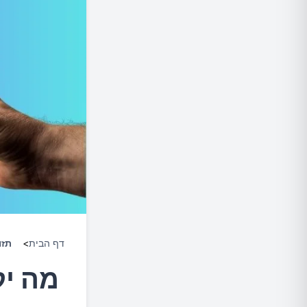
דף הבית
>
תזו
מה יק