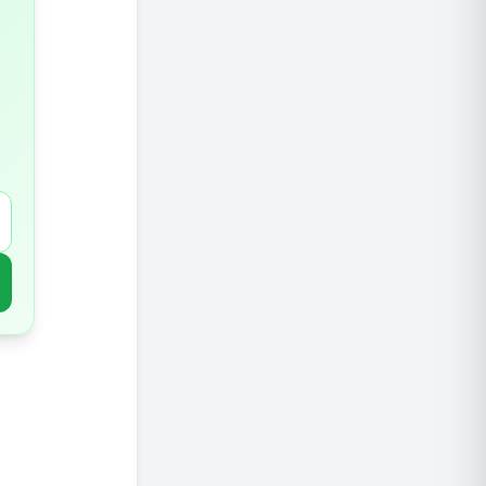
4. בריאות שיניים טובה יותר
5.רמות סוכר יציבות בדם
6.מצב רוח משופר ותפקוד קוגניטיבי
7.השפעה חיובית על בריאות העצם
8.תפקוד כליות משופר
שתו מים