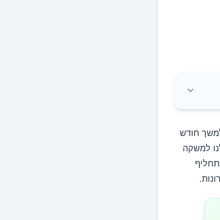
למשך חודש
נו למשקה
כתחליף
נות.