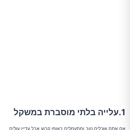
6.שקלו אימון אינטרוולים בעצימות גבוהה (HIIT)
7.בדיקות לזיהוי מצבים רפואיים מסוימים
1.עלייה בלתי מוסברת במשקל
אם אתם אוכלים טוב ומתעמלים באופן קבוע אבל עדיין עולים