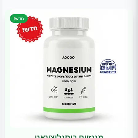
חדש!
מגנזיום ביסגליצינאט