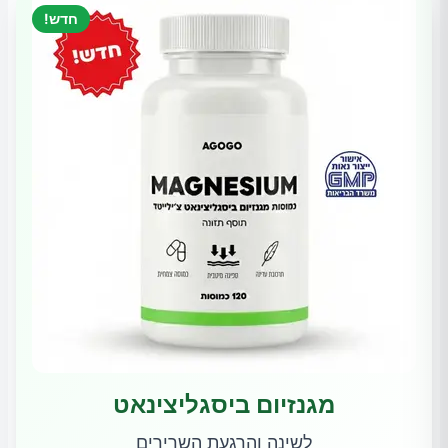
חדש!
מגנזיום ביסגליצינאט
לשינה והרגעת השרירים