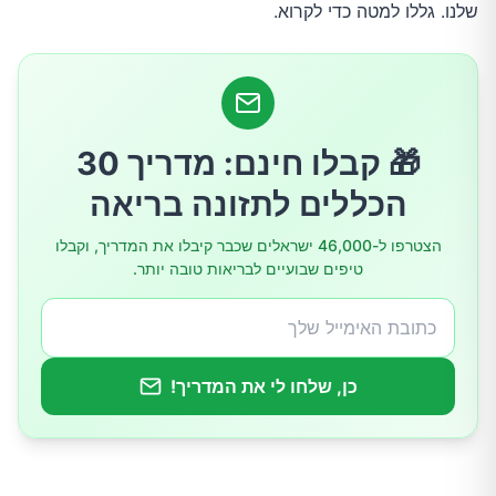
שלנו. גללו למטה כדי לקרוא.
4.תכונות נוגדות חמצון
5.בריאות קרדיווסקולרית (לב וכלי דם)
6.בריאות מערכת העיכול
🎁 קבלו חינם: מדריך 30
הכללים לתזונה בריאה
איך אפשר להשתמש בפסיפלורה?
הצטרפו ל-46,000 ישראלים שכבר קיבלו את המדריך, וקבלו
טיפים שבועיים לבריאות טובה יותר.
האם פסיפלורה יכולה לגרום לתופעות לוואי?
כן, שלחו לי את המדריך!