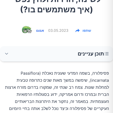
(איך משתמשים בו?)
שתפו
03.05.2023
אגוגו
תוכן עניינים
1.הקלה על חרדות ולחץ נפשי
פסיפלורה, בשמה המדעי שעונית נאכלת (Passiflora
incarnata), שימשה במשך מאות שנים כתרופה טבעית
2.מסייע לשינה
למחלות שונות. צמח רב שנתי זה, שמקורו בדרום מזרח ארצות
הברית ובמרכז ודרום אמריקה, ידוע בסגולותיו הרפואיות
3.שיכוך כאבים
העוצמתיות. במאמר זה, נחקור את היתרונות הבריאותיים
העיקריים של פסיפלורה וכיצד נוכל לשלב אותה בחיי היומיום