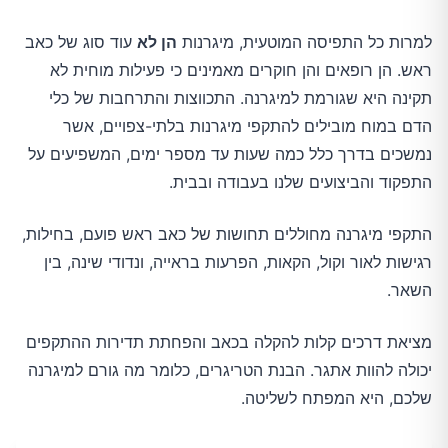
14.בדקו את התועלת של חרצית ריחנית
למרות כל התפיסה המוטעית, מיגרנות
הן לא
עוד סוג של כאב
(Feverfew)
ראש. הן רופאים והן חוקרים מאמינים כי פעילות מוחית לא
תקינה היא שגורמת למיגרנה. התכווצות והתרחבות של כלי
15.הליכה
הדם במוח מובילים להתקפי מיגרנות בלתי-צפויים, אשר
נמשכים בדרך כלל כמה שעות עד מספר ימים, המשפיעים על
16.אכלו קערת כוסמת בבוקר
התפקוד והביצועים שלנו בעבודה ובבית.
התקפי מיגרנה מחוללים תחושות של כאב ראש פועם, בחילות,
17.הגבירו את צריכת המגנזיום
רגישות לאור וקול, הקאות, הפרעות בראייה, ונדודי שינה, בין
השאר.
לסיכום
מציאת דרכים קלות להקלה בכאב והפחתת תדירות ההתקפים
יכולה להוות אתגר. הבנת הטריגרים, כלומר מה גורם למיגרנה
שלכם, היא המפתח לשליטה.