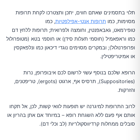
תלוי בתסמינים שאתם חווים, יתכן ותצטרכו לקחת תרופות
מסוימות, כמו
תרופות אנטי-אפילפטיות
, כמו
טופירמאט, גאבאפנטין, וחומצה ולפרואית; תרופות ללחץ דם
כמו וראפאמיל (חוסמי תעלות סידן) או חוסמי בטא (מטופרולול
ופרופרנולול); ובמקרים מסוימים נוגדי דיכאון כמו ונלפאקסין
או אמיטריפטילין.
הרופא שלכם בנוסף עשוי לרשום לכם איבופרופן, נרות
(Suppositories), תרסיס אף, ארגוט (ergots), טריפטנים,
והזרקות.
לרוב התרופות למיגרנה יש תופעות לוואי קשות, לכן, אל תקחו
אותם אף פעם ללא השגחת רופא – במיוחד אם אתן בהריון או
סובלים ממחלות קרדיווסקולריות (לב וכלי דם).