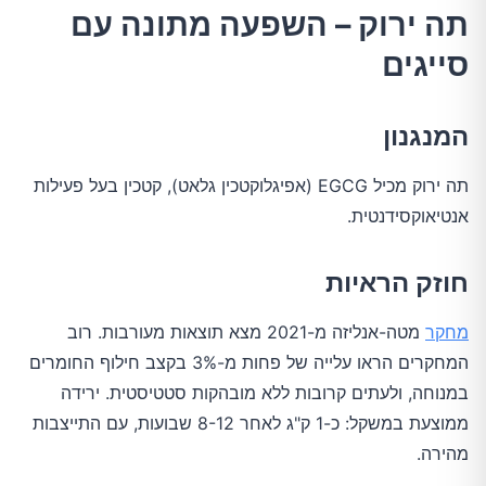
ציפיות ריאליות
תה ירוק – השפעה מתונה עם
סייגים
מים – ממצא שנוי במחלוקת
המנגנון המוצע
המנגנון
חוזק הראיות
תה ירוק מכיל EGCG (אפיגלוקטכין גלאט), קטכין בעל פעילות
המלצה מעשית
אנטיאוקסידנטית.
ציפיות ריאליות
חוזק הראיות
סלניום (אגוזי ברזיל) – רק במקרה של חוסר
מחקר
מטה-אנליזה מ-2021 מצא תוצאות מעורבות. רוב
המחקרים הראו עלייה של פחות מ-3% בקצב חילוף החומרים
המנגנון
במנוחה, ולעתים קרובות ללא מובהקות סטטיסטית. ירידה
חוזק הראיות
ממוצעת במשקל: כ-1 ק"ג לאחר 8-12 שבועות, עם התייצבות
מהירה.
המלצה מעשית