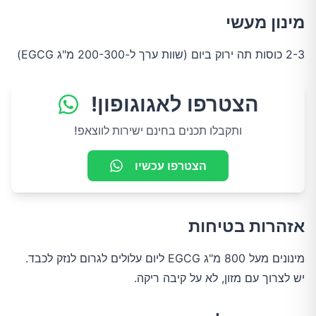
אזהרת בטיחות
מינון מעשי
2-3 כוסות תה ירוק ביום (שוות ערך ל-200-300 מ"ג EGCG)
קטניות, ירקות מצליבים, ג'ינג'ר ודגנים מלאים
חוזק הראיות
הצטרפו לאגוגופון!
התועלת האמיתית
ותקבלו תכנים בחינם ישירות לווצאפ!
סיכום: הציבו ציפיות ריאליות
הצטרפו עכשיו
הגורמים החשובים באמת לחילוף חומרים בריא:
אזהרות בטיחות
מינונים מעל 800 מ"ג EGCG ליום עלולים לגרום לנזק לכבד.
יש לצרוך עם מזון, לא על קיבה ריקה.