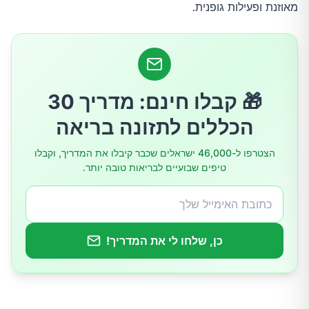
מאוזנת ופעילות גופנית.
אזהרות בטיחות
ציפיות ריאליות
חלבון – ההשפעה התרמית המוכחת ביותר
🎁 קבלו חינם: מדריך 30
המנגנון
הכללים לתזונה בריאה
חוזק הראיות
הצטרפו ל-46,000 ישראלים שכבר קיבלו את המדריך, וקבלו
טיפים שבועיים לבריאות טובה יותר.
מינון מעשי
מקורות מומלצים
ציפיות ריאליות
כן, שלחו לי את המדריך!
קפסאיצין (פלפל חריף) – השפעה זמנית בלבד
המנגנון