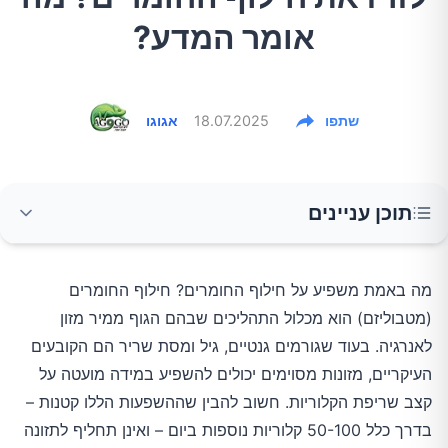
אומר המדע?
שתפו
18.07.2025
אגוגו
תוכן עניינים
תה ירוק – השפעה מתונה עם סייגים
מה באמת משפיע על חילוף החומרים? חילוף החומרים
(מטבוליזם) הוא מכלול התהליכים שבהם הגוף ממיר מזון
המנגנון
לאנרגיה. בעוד שגורמים גנטיים, גיל ומסת שריר הם הקובעים
חוזק הראיות
העיקריים, מזונות מסוימים יכולים להשפיע במידה מועטה על
קצב שריפת הקלוריות. חשוב להבין שההשפעות הללו קטנות –
מינון מעשי
בדרך כלל 50-100 קלוריות נוספות ביום – ואינן תחליף לתזונה