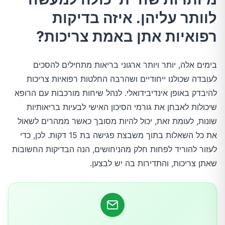
2.בדיקה לסרטן המעי הגס
לוותר עליהן. איזה בדיקות
רפואיות אתן באמת צריכות?
3.בדיקת סרטן השד
בימים אלה, יותר ויותר ארגוני בריאות מתחילים להסכים
4.בדיקת לחץ דם
לעובדה שכולנו ייחודיים ושהרבה החלטות רפואיות צריכות
להיבדק באופן אינדיבידואלי. לנהל שיחות מורכבות עם הרופא
5.פרופיל שומנים
שיכולות לאבחן את גורמי הסיכון האישי לבעיות בריאותיות
שונות, לעומת זאת, יכול להיות מסובך כאשר ממהרים לשאול
6.בדיקת הפטיטיס C
את כל השאלות בתוך משבצת פגישה בת 15 דקות. לכן, כדי
לעזור להוריד לפחות חלק מהניחושים, הנה הבדיקות החשובות
7.בדיקות סוכר בדם
שאתן צריכות, והתדירות בה יש לבצען.
8.בדיקה לגילוי אוסטאופורוזיס
9.בדיקה לגילוי דיכאון